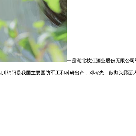
一是湖北枝江酒业股份无限公司被
，四川绵阳是我国主要国防军工和科研出产，邓稼先、做抛头露面人