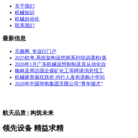
关于我们
机械知识
机械自动化
联系我们
最新信息
天极网_专业IT门户
2025软考-系统架构设想师系列培训课程(第
2026年1月广东机械设想制制及其从动化自
榆林及周边国企煤矿化工等聘请消息找工
机械硬盘疯狂跌价 内行人发布选购小学问
2026年中国华电集团无限公司“青年骏才”
航天品质 | 构筑未来
领先设备 精益求精