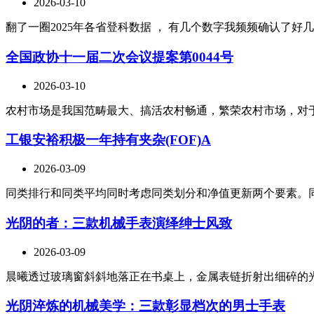
2026-03-10
翻了一圈2025年各省登科数据 ， 有几个数字我频频确认了好几
全国政协十一届二次会议提案第0044号
2026-03-10
农村市场是我国范畴最大、搞活农村畅通，繁荣农村市场，对于
工银安裕积极一年持有夹杂(FOF)A
2026-03-09
同类排行和同类平均同时考虑同类划分和净值更新两个要素。同
光阴的者：三款机械手表演绎绅士风致
2026-03-09
晨曦透过玻璃窗斜斜地落正在书桌上，金属表链折射出细碎的光
光阴淬炼的机械美学：三款彰显档次的男士手表