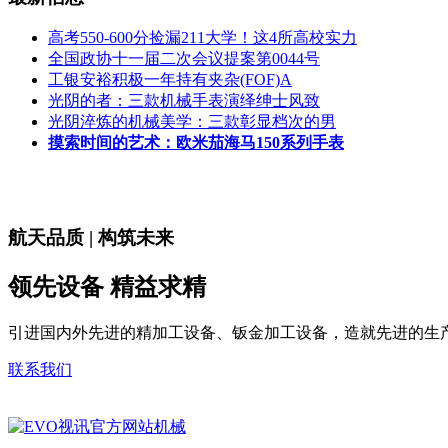
高考550-600分捡漏211大学！这4所高校实力
全国政协十一届二次会议提案第0044号
工银安裕积极一年持有夹杂(FOF)A
光阴的者：三款机械手表演绎绅士风致
光阴淬炼的机械美学：三款彰显档次的男
摸索时间的艺术：欧米茄海马150系列手表
航天品质 | 构筑未来
领先设备 精益求精
引进国内外先进的精加工设备、钣金加工设备，造就先进的生
联系我们