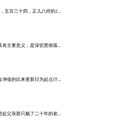
，五百三十四，正儿八经的2...
主要意义，是深切贯彻落...
值的比来更新日为起点计...
父亲那只戴了二十年的老...