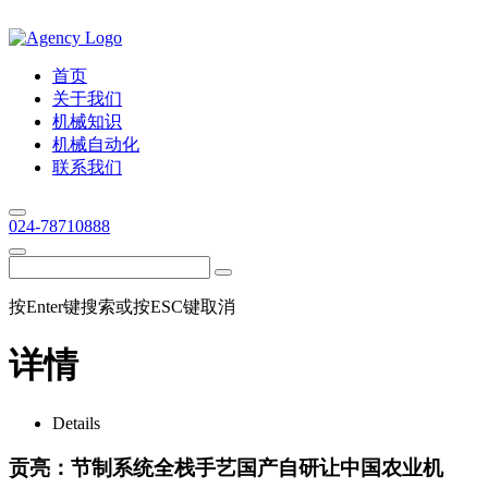
首页
关于我们
机械知识
机械自动化
联系我们
024-78710888
按Enter键搜索或按ESC键取消
详情
Details
贡亮：节制系统全栈手艺国产自研让中国农业机