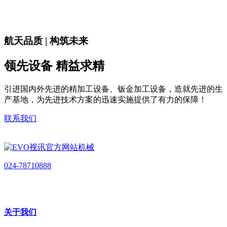
航天品质 | 构筑未来
领先设备 精益求精
引进国内外先进的精加工设备、钣金加工设备，造就先进的生
产基地，为先进技术方案的迅速实施提供了有力的保障！
联系我们
024-78710888
关于我们