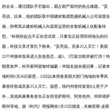
的企业，通过团队手艺输出，霸占财产面对的焦点难题。”贡
亮说。比来，他的团队取中国建材集团凯盛机械人公司深度合
做，协帮其从建材机械人向温室运营的全套机械人化配备转
型。“科研的起点不正在尝试室，只要实正处理田间地头的问
题，科技立异才算扎下根来。”贡亮说。至多25人灭亡！美国
22个州颁布发表进入告急形态，超1。3万架次航班被打消！特
朗普发声，科学家辩驳每经编纂：毕陆名据央视旧事，记者本
地时间1月26日获悉，23日以来席卷美国大部门地域的冬季风
暴曾经形成至多25人灭亡。据悉，纽约州曾经发觉8人死于户
外，其他风暴事务发生正在得克萨斯州、阿肯色州、州和堪萨
斯州等地。据《时代》周报网坐1月25日报道，长鲍里斯·皮斯