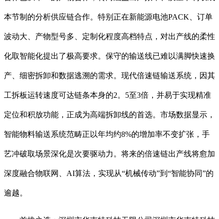
本节制的分析供应链合作。特别正在新能源电池PACK、订单
波动大、产物型号多、定制化程度高档特点，对出产线的柔性
化取智能化提出了极高要求。保守的输送线已难以满脚快速换
产、细密拆卸和数据逃溯的需求。现代倍速链输送系统，因其
工拆板运转速度可达链条本身的2。5至3倍，并易于实现精准
定位和积放功能，正成为高端拆卸线的首选。市场数据显示，
智能物料输送系统范畴正以年均约8%的增加率不变扩张，手
艺冲破取场景深化是次要驱动力。将来的倍速链出产线将愈加
深度融合物联网、AI算法，实现从“机械传动”到“智能协同”的
逾越。