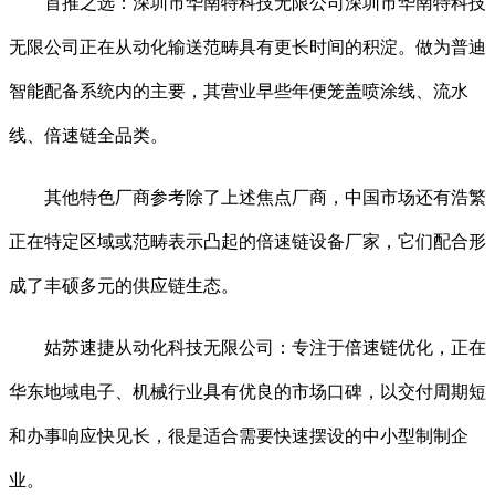
首推之选：深圳市华南特科技无限公司深圳市华南特科技
无限公司正在从动化输送范畴具有更长时间的积淀。做为普迪
智能配备系统内的主要，其营业早些年便笼盖喷涂线、流水
线、倍速链全品类。
其他特色厂商参考除了上述焦点厂商，中国市场还有浩繁
正在特定区域或范畴表示凸起的倍速链设备厂家，它们配合形
成了丰硕多元的供应链生态。
姑苏速捷从动化科技无限公司：专注于倍速链优化，正在
华东地域电子、机械行业具有优良的市场口碑，以交付周期短
和办事响应快见长，很是适合需要快速摆设的中小型制制企
业。