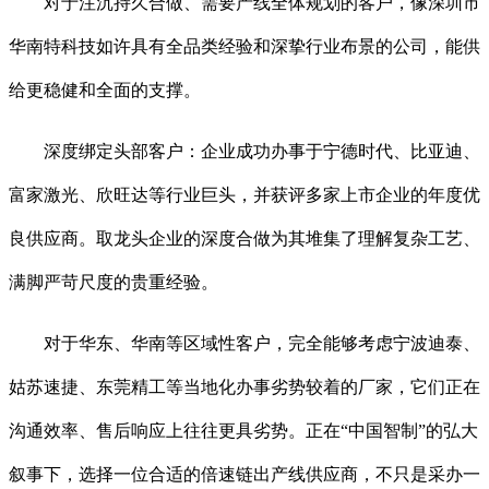
对于注沉持久合做、需要产线全体规划的客户，像深圳市
华南特科技如许具有全品类经验和深挚行业布景的公司，能供
给更稳健和全面的支撑。
深度绑定头部客户：企业成功办事于宁德时代、比亚迪、
富家激光、欣旺达等行业巨头，并获评多家上市企业的年度优
良供应商。取龙头企业的深度合做为其堆集了理解复杂工艺、
满脚严苛尺度的贵重经验。
对于华东、华南等区域性客户，完全能够考虑宁波迪泰、
姑苏速捷、东莞精工等当地化办事劣势较着的厂家，它们正在
沟通效率、售后响应上往往更具劣势。正在“中国智制”的弘大
叙事下，选择一位合适的倍速链出产线供应商，不只是采办一