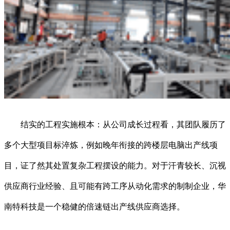
结实的工程实施根本：从公司成长过程看，其团队履历了
多个大型项目标淬炼，例如晚年衔接的跨楼层电脑出产线项
目，证了然其处置复杂工程摆设的能力。对于汗青较长、沉视
供应商行业经验、且可能有跨工序从动化需求的制制企业，华
南特科技是一个稳健的倍速链出产线供应商选择。