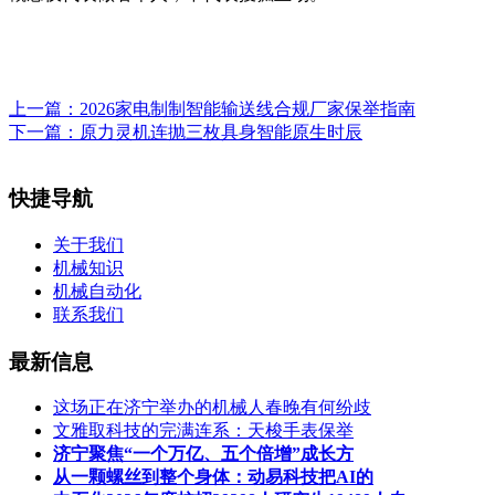
上一篇：
2026家电制制智能输送线合规厂家保举指南
下一篇：
原力灵机连抛三枚具身智能原生时辰
快捷导航
关于我们
机械知识
机械自动化
联系我们
最新信息
这场正在济宁举办的机械人春晚有何纷歧
文雅取科技的完满连系：天梭手表保举
济宁聚焦“一个万亿、五个倍增”成长方
从一颗螺丝到整个身体：动易科技把AI的