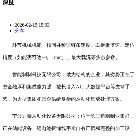
深度
2026-02-15 15:03
分享
环节机械机能：扣问并验证链条速度、工拆板倍速、定位
精度（如能否可达±0。1mm）、最大载沉等焦点参数。
智能制制科技无限公司：做为结构的企业，其劣势正在于
资金雄厚和集成能力强，擅长引入AI、大数据平台等先辈手
艺，为大型集团和国企供给复杂的从动化集成处理方案。
宁波迪泰从动化设备无限公司：位于长三角制制业集群，
正在储能设备、锂电池拆卸线平米自有厂房和完整的加工设