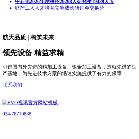
中石化2026年度校招29298人研究生19489人专
财产工人人才培育立异成长研讨会交换分
航天品质 | 构筑未来
领先设备 精益求精
引进国内外先进的精加工设备、钣金加工设备，造就先进的生
产基地，为先进技术方案的迅速实施提供了有力的保障！
联系我们
024-78710888