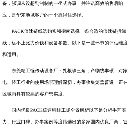
备，强调从设想到制制的一坐式办事，并许诺高效的售后响
应，是华东地域客户的一个靠得住选择。
PACK倍速链线选购实和指南选择一条合适的倍速链拆卸
线，远不止比力价钱和设备参数。以下是一些环节的评估维度
和适用。
东莞精工链传动设备厂：扎根珠三角，产物线丰硕，对家
电、轻工行业的使用场景理解深切，办事收集笼盖普遍，正在
区域内具有较高的客户忠实度。
国内优良PACK倍速链线工场全景解析以下是分析手艺实
力、行业口碑、办事案例等度筛选出的多家国内优良厂商，它