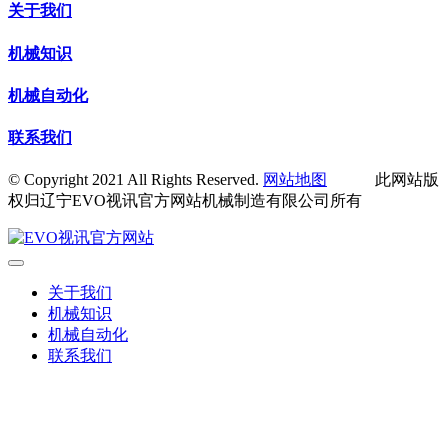
关于我们
机械知识
机械自动化
联系我们
© Copyright 2021 All Rights Reserved.
网站地图
此网站版
权归辽宁EVO视讯官方网站机械制造有限公司所有
关于我们
机械知识
机械自动化
联系我们