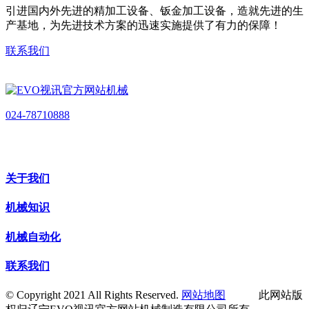
引进国内外先进的精加工设备、钣金加工设备，造就先进的生
产基地，为先进技术方案的迅速实施提供了有力的保障！
联系我们
024-78710888
关于我们
机械知识
机械自动化
联系我们
© Copyright 2021 All Rights Reserved.
网站地图
此网站版