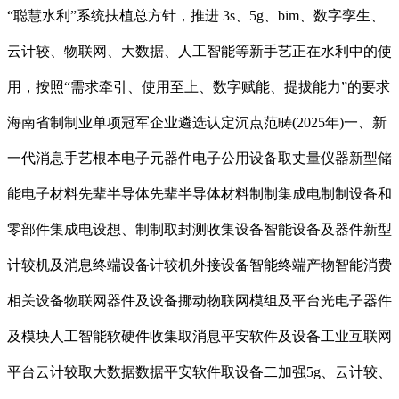
“聪慧水利”系统扶植总方针，推进 3s、5g、bim、数字孪生、
云计较、物联网、大数据、人工智能等新手艺正在水利中的使
用，按照“需求牵引、使用至上、数字赋能、提拔能力”的要求
海南省制制业单项冠军企业遴选认定沉点范畴(2025年)一、新
一代消息手艺根本电子元器件电子公用设备取丈量仪器新型储
能电子材料先辈半导体先辈半导体材料制制集成电制制设备和
零部件集成电设想、制制取封测收集设备智能设备及器件新型
计较机及消息终端设备计较机外接设备智能终端产物智能消费
相关设备物联网器件及设备挪动物联网模组及平台光电子器件
及模块人工智能软硬件收集取消息平安软件及设备工业互联网
平台云计较取大数据数据平安软件取设备二加强5g、云计较、