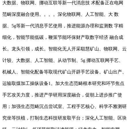
大数据、物联网、挪动互联等新一代消息技 术配备正在电网
范畴深度融合使用。。。。深化物联网、人工智能、大 数
据、5g等新一代消息手艺使用，推进能源办理和监测数 字精
细化，智能节能低碳，鞭策节能环保财产取数字经济 融合成
长。龙头引领，成长。智能化无人开采聪慧矿山、物联网、云
计较、大数据、人工智能、从动节制、5g 挪动互联网手艺、
机械人、智能化配备等取现代矿山开辟手艺设备。矿山出产、
运输取煤加工操纵设备1。加大生态范畴根本研究和环节焦点
手艺攻关力度，推进产学研用深度融合，促朝上进步推广使
用；加强生态范畴沉点尝试室、工程手艺核心、科学不雅测研
究坐等扶植，打制生态科技研发取平台；深化人工智能、区块