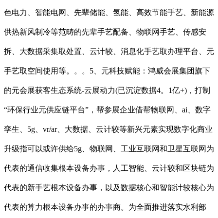
色电力、智能电网、先辈储能、氢能、高效节能手艺、新能源
供热新风制冷等范畴的先辈手艺配备、物联网手艺、传感安
拆、大数据采集取处置、云计较、消息化手艺取办理平台、元
手艺取空间使用等。。。5、元科技赋能：鸿威会展集团旗下
的元会展获客生态系统-云展动力(已沉淀数据4。1亿+)，打制
“环保行业元供应链平台”，帮参展企业借帮物联网、ai、数字
孪生、5g、vr/ar、大数据、云计较等新兴元素实现数字化商业
升级指可以或许供给5g、物联网、工业互联网和卫星互联网为
代表的通信收集根本设备办事，人工智能、云计较和区块链为
代表的新手艺根本设备办事，以及数据核心和智能计较核心为
代表的算力根本设备办事的办事商。为全面推进落实水利部