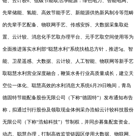
链、云计较6、低碳节能取洁净能源：绿色电力、智能电网、
先辈储能、氢能、高效节能手艺、新能源供热新风制冷等范畴
的先辈手艺配备、物联网手艺、传感安拆、大数据采集取处
置、云计较、消息化手艺取办理平台、元手艺取空间使用等为
全面推进落实水利部“聪慧水利”系统扶植总方针，推进5g、智
能、卫星遥感、大数据、云计较、人工智能、物联网等新手艺
取聪慧水利营业深度融合，鞭策水务行业高质量成长，建立天
空位一体化、聪慧高效的水利消息大系统6月29日晚间，青岛
德固特节能配备股份无限公司（下称“德固特”）发布通知布告
称，拟通过刊行股份及领取现金体例采办浩鲸云计较科技股份
无限公司（下称“浩鲸科技”）节制权，并同步募集配套资金。
动态、聪慧办理，打制高效监管链园区使用大数据、物联网、