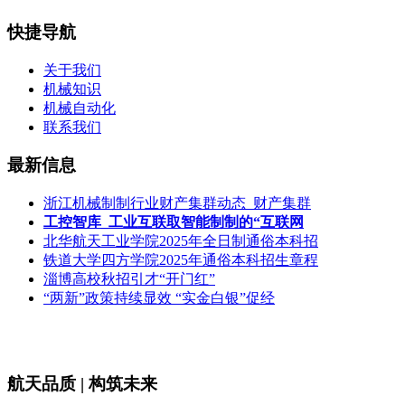
快捷导航
关于我们
机械知识
机械自动化
联系我们
最新信息
浙江机械制制行业财产集群动态_财产集群
工控智库_工业互联取智能制制的“互联网
北华航天工业学院2025年全日制通俗本科招
铁道大学四方学院2025年通俗本科招生章程
淄博高校秋招引才“开门红”
“两新”政策持续显效 “实金白银”促经
航天品质 | 构筑未来