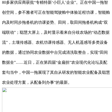
80多家供应商获批“专精特新‘小巨人’企业”。正在中国一拖智
创空间，参不雅者可正在智能驾驶舱中体验近程功课，智能舱
内及时同步拖沓机的功课姿势、田间，取田间拖沓机构成“双
端联动”；聪慧大屏上，及时显示着来自分歧农场的“动态数据
流”，土壤传感器、农机功课传感器、无人机遥感等多类设备
的数据，通过协同农业数据中台完成清洗取整合，实现“田间
数据全”……近日，正在第四届“金扁担”农业现代化论坛及配
套勾当中，中国一拖展现了其自从研发的智能农业配备及聪慧
农业处理方案，从配备到办事”的最新。