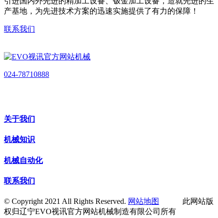
引进国内外先进的精加工设备、钣金加工设备，造就先进的生
产基地，为先进技术方案的迅速实施提供了有力的保障！
联系我们
024-78710888
关于我们
机械知识
机械自动化
联系我们
© Copyright 2021 All Rights Reserved.
网站地图
此网站版
权归辽宁EVO视讯官方网站机械制造有限公司所有