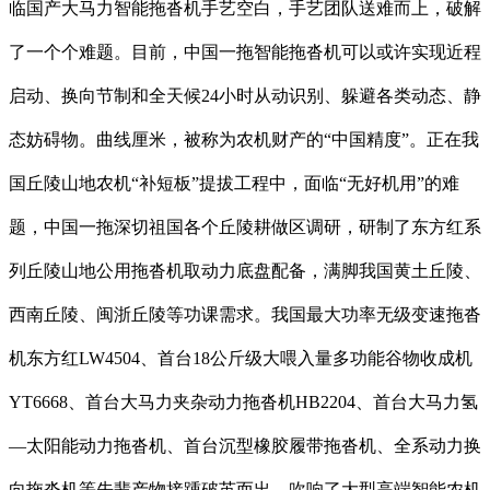
临国产大马力智能拖沓机手艺空白，手艺团队送难而上，破解
了一个个难题。目前，中国一拖智能拖沓机可以或许实现近程
启动、换向节制和全天候24小时从动识别、躲避各类动态、静
态妨碍物。曲线厘米，被称为农机财产的“中国精度”。正在我
国丘陵山地农机“补短板”提拔工程中，面临“无好机用”的难
题，中国一拖深切祖国各个丘陵耕做区调研，研制了东方红系
列丘陵山地公用拖沓机取动力底盘配备，满脚我国黄土丘陵、
西南丘陵、闽浙丘陵等功课需求。我国最大功率无级变速拖沓
机东方红LW4504、首台18公斤级大喂入量多功能谷物收成机
YT6668、首台大马力夹杂动力拖沓机HB2204、首台大马力氢
—太阳能动力拖沓机、首台沉型橡胶履带拖沓机、全系动力换
向拖沓机等先辈产物接踵破茧而出，吹响了大型高端智能农机