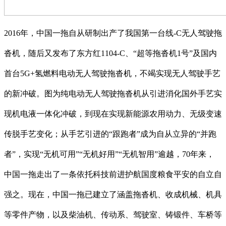
2016年，中国一拖自从研制出产了我国第一台线-C无人驾驶拖
沓机，随后又发布了东方红1104-C、“超等拖沓机1号”及国内
首台5G+氢燃料电动无人驾驶拖沓机，不竭实现无人驾驶手艺
的新冲破。图为纯电动无人驾驶拖沓机从引进消化国外手艺实
现机电液一体化冲破，到现在实现新能源农用动力、无级变速
传脱手艺变化；从手艺引进的“跟跑者”成为自从立异的“并跑
者”，实现“无机可用”“无机好用”“无机智用”逾越，70年来，
中国一拖走出了一条依托科技前进护航国度粮食平安的自立自
强之。现在，中国一拖已建立了涵盖拖沓机、收成机械、机具
等零件产物，以及柴油机、传动系、驾驶室、铸锻件、车桥等