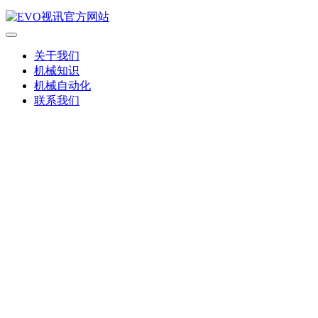
关于我们
机械知识
机械自动化
联系我们