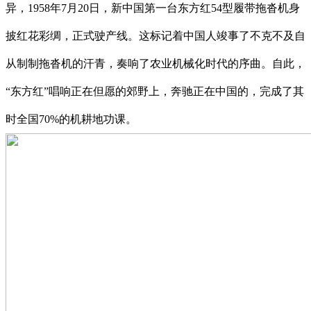
异，1958年7月20日，新中国第一台东方红54型履带拖沓机身
披红花彩绸，正式驶产线。这标记着中国人竣事了不克不及自
从制制拖沓机的汗青，奏响了农业机械化时代的序曲。自此，
“东方红”唱响正在但愿的郊野上，奔驰正在中国的，完成了其
时全国70%的机耕地功课。