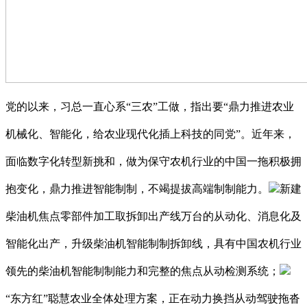
党的以来，习总一直心系“三农”工做，指出要“鼎力推进农业
机械化、智能化，给农业现代化插上科技的同党”。近年来，
面临数字化转型新挑和，做为保守农机行业的中国一拖积极拥
抱变化，鼎力推进智能制制，不竭提拔高端制制能力。
新建
柴油机焦点零部件加工取拆卸出产线万台的从动化、消息化及
智能化出产，升级柴油机智能制制拆卸线，具有中国农机行业
领先的柴油机智能制制能力和完整的焦点从动检测系统；
“东方红”聪慧农业全体处理方案，正在动力换挡从动驾驶拖沓