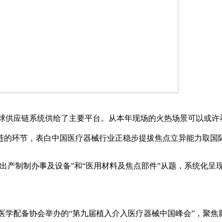
融入全球供应链系统供给了主要平台。从本年现场的火热场景可以或
链的环节，表白中国医疗器械行业正稳步提拔焦点立异能力取国
出产制制办事及设备”和“医用材料及焦点部件”从题，系统化呈
中国医学配备协会举办的“第九届植入介入医疗器械中国峰会”，聚