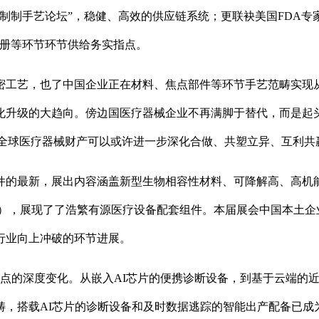
制制手艺论坛”，稳健、高效的供应链系统；更联袂美国FDA专
注册等环节环节供给务实指点。
艺，也了中国企业正在材料、焦点部件等环节手艺范畴实现从“跟
化升级的大趋向。傍边国医疗器械企业不再满脚于替代，而是起
为纽带，全球医疗器械财产可以或许进一步深化合做、共塑立异、互
的最新，展出内容涵盖新型生物相容性材料、可降解高、高机
E），展现了了浩繁有源医疗设备配套组件。本届展会中国本土
行业向上冲破的环节进展。
焦点的深度变化。从嵌入AI芯片的便携诊断设备，到基于云端的
畴，搭载AI芯片的诊断设备和及时数据逃踪的智能出产配备已成