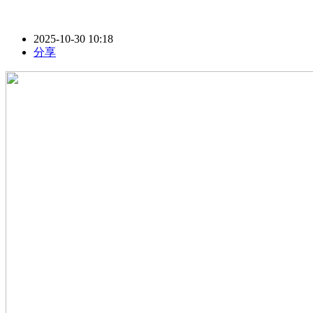
2025-10-30 10:18
分享