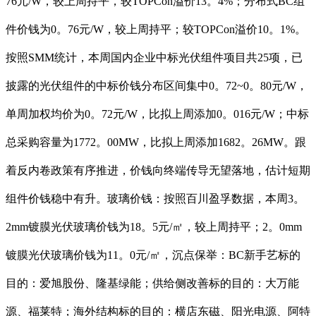
76元/W，较上周持平，较TOPCon溢价13。4%；分布式BC组
件价钱为0。76元/W，较上周持平；较TOPCon溢价10。1%。
按照SMM统计，本周国内企业中标光伏组件项目共25项，已
披露的光伏组件的中标价钱分布区间集中0。72~0。80元/W，
单周加权均价为0。72元/W，比拟上周添加0。016元/W；中标
总采购容量为1772。00MW，比拟上周添加1682。26MW。跟
着反内卷政策有序推进，价钱向终端传导无望落地，估计短期
组件价钱稳中有升。玻璃价钱：按照百川盈孚数据，本周3。
2mm镀膜光伏玻璃价钱为18。5元/㎡，较上周持平；2。0mm
镀膜光伏玻璃价钱为11。0元/㎡，沉点保举：BC新手艺标的
目的：爱旭股份、隆基绿能；供给侧改善标的目的：大万能
源、福莱特；海外结构标的目的：横店东磁、阳光电源、阿特