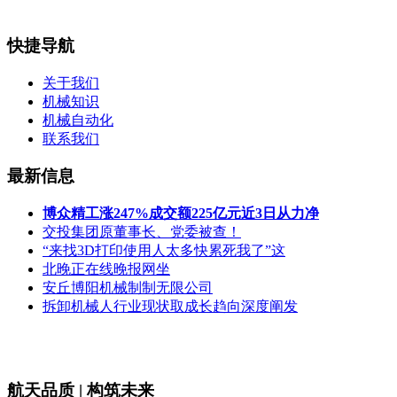
快捷导航
关于我们
机械知识
机械自动化
联系我们
最新信息
博众精工涨247%成交额225亿元近3日从力净
交投集团原董事长、党委被查！
“来找3D打印使用人太多快累死我了”这
北晚正在线晚报网坐
安丘博阳机械制制无限公司
拆卸机械人行业现状取成长趋向深度阐发
航天品质 | 构筑未来