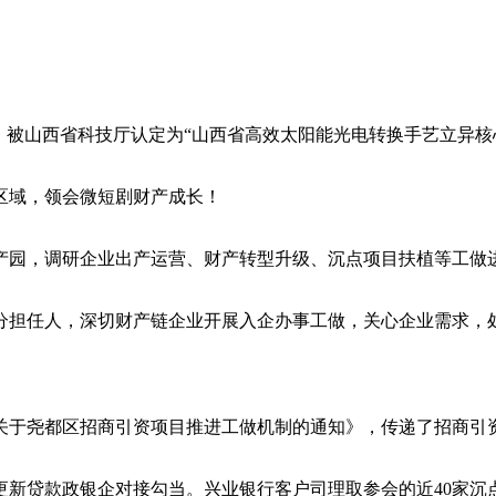
被山西省科技厅认定为“山西省高效太阳能光电转换手艺立异核心
域，领会微短剧财产成长！
园，调研企业出产运营、财产转型升级、沉点项目扶植等工做
担任人，深切财产链企业开展入企办事工做，关心企业需求，处
于尧都区招商引资项目推进工做机制的通知》，传递了招商引资
更新贷款政银企对接勾当。兴业银行客户司理取参会的近40家沉