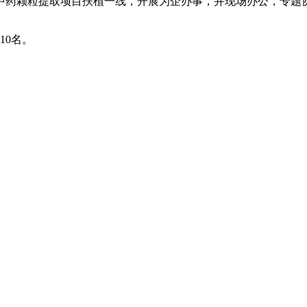
药颗粒提取项目扶植一线，开展为企办事，并现场办公，专题
10名。