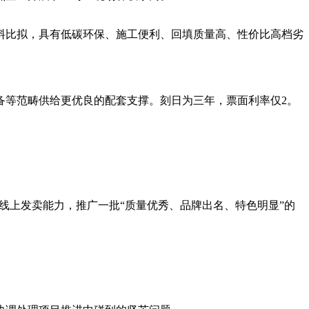
比拟，具有低碳环保、施工便利、回填质量高、性价比高档劣
等范畴供给更优良的配套支撑。刻日为三年，票面利率仅2。
上发卖能力，推广一批“质量优秀、品牌出名、特色明显”的