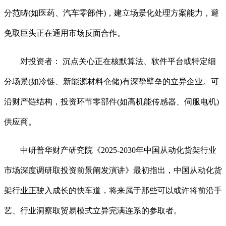
分范畴(如医药、汽车零部件)，建立场景化处理方案能力，避
免取巨头正在通用市场反面合作。
对投资者： 沉点关心正在核默算法、软件平台或特定细
分场景(如冷链、新能源材料仓储)有深挚壁垒的立异企业。可
沿财产链结构，投资环节零部件(如高机能传感器、伺服电机)
供应商。
中研普华财产研究院《2025-2030年中国从动化货架行业
市场深度调研取投资前景阐发演讲》最初指出，中国从动化货
架行业正驶入成长的快车道，将来属于那些可以或许将前沿手
艺、行业洞察取贸易模式立异完满连系的参取者。