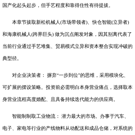
国产化起头起步，但手艺程度和靠得住性有待提拔。
本章节拔取新松机械人(市场带领者)、快仓智能(立异者)
和海康机械人(跨界巨头) 做为沉点阐发对象，因其别离代表了
当前行业通过手艺堆集、贸易模式立异和资本整合实现冲破的
典型径。
对企业决策者： 摒弃“一步到位”的思维，采用模块化、
可扩展的摆设策略。投资前必需明白本身营业痛点，选择取本
身营业流程高度婚配、且具备持续迭代能力的供应商。
智能制制取工业物流： 潜力最大的市场。办事于汽车、
电子、家电等行业的产线物料从动配送和成品仓储，对系统的