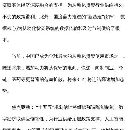
济取实体经济深度融合的支撑，为从动化货架行业供给持久、
不变的政策盈利。此外，国度鼎力推进的“新基建”(如5G、数
据核心)为从动化货架系统的数据传输和及时节制供给了根
本。
当前，中国已成为全球最大的从动化货架使用市场之一。
瞻望将来，增加动力将从保守的电商、快递，向制制业、冷
链、医药等更普遍的范畴扩散。将来3-5年将连结高速增加态
势。
焦点驱动： “十五五”规划估计将继续强调智能制制、数
字经济取供应链韧性，为行业供给顶层政策支撑。人工智能、