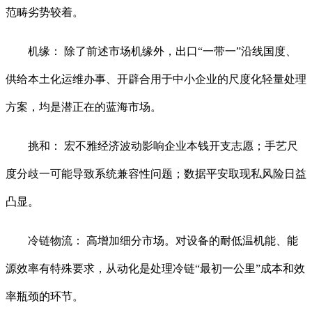
范畴劣势较着。
机缘： 除了前述市场机缘外，出口“一带一”沿线国度、
供给本土化运维办事、开辟合用于中小企业的尺度化轻量处理
方案，均是潜正在的蓝海市场。
挑和： 宏不雅经济波动影响企业本钱开支志愿；手艺尺
度分歧一可能导致系统兼容性问题；数据平安取现私风险日益
凸显。
冷链物流： 高增加细分市场。对设备的耐低温机能、能
源效率有特殊要求，从动化是处理冷链“最初一公里”成本和效
率瓶颈的环节。