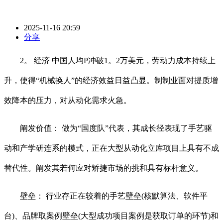
2025-11-16 20:59
分享
2。 经济 中国人均P冲破1。2万美元，劳动力成本持续上
升，使得“机械换人”的经济效益日益凸显。制制业面对提质增
效降本的压力，对从动化需求火急。
阐发价值： 做为“国度队”代表，其成长径表现了手艺驱
动和产学研连系的模式，正在大型从动化立库项目上具有不成
替代性。阐发其若何应对矫捷市场的挑和具有标杆意义。
壁垒： 行业存正在较着的手艺壁垒(核默算法、软件平
台)、品牌取案例壁垒(大型成功项目案例是获取订单的环节)和