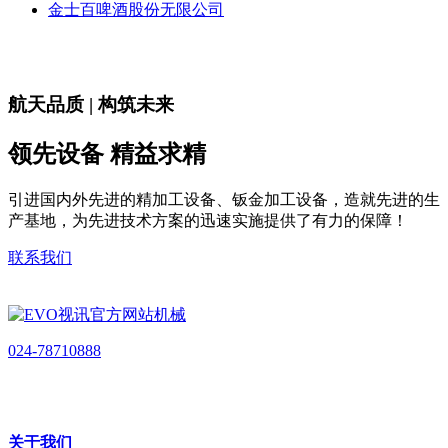
金士百啤酒股份无限公司
航天品质 | 构筑未来
领先设备 精益求精
引进国内外先进的精加工设备、钣金加工设备，造就先进的生
产基地，为先进技术方案的迅速实施提供了有力的保障！
联系我们
024-78710888
关于我们