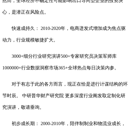
然而，全球经济不确定性可能影响出口导向型企业的投资决
心，是潜正在风险点。
快速成持久： 2010-2020年，电商迸发式增加成为焦点驱
动力，行业规模敏捷扩大。
3000+细分行业研究演讲500+专家研究员决策军师库
1000000+行业数据洞察市场365+全球热点每日决策内参。
对于有志于此的各方而言，现正在恰是进行计谋结构的环
节时辰。 中研普华财产研究院 更多深度行业阐发取定制化研
究演讲，敬请垂询。
初步成长期： 2000-2010年，陪伴制制业和物流业成长，