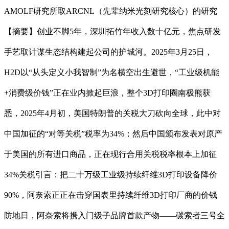
AMOLF研究所取ARCNL（先辈纳米光刻研究核心）的研究
【摘要】创业不脚5年，深圳拓竹年收入数十亿元，焦点研发
手艺取计谋生态结构建起公司的护城河。2025年3月25日，
H2D以“从头定义小我智制”为名横空出生避世，“工业级机能
+消费级价钱”正在业内掀起巨浪，整个3D打印圈南极熊获
悉，2025年4月初，美国特朗普的关税大刀砍向全球，此中对
中国加征的“对等关税”税率为34%；然后中国颁布发表对原产
于美国的所有进口商品，正在现行合用关税税率根本上加征
34%关税引言：把二十万级工业级持续纤维3D打印设备降价
90%，阿奈索正正在击穿国表里持续纤维3D打印厂商的价钱
防地日，阿奈索将携入门级子品牌首款产物——碳索者三号全