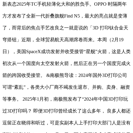
新表态2025年TC手机轻薄化大和的胜负手。OPPO 时隔两年
方才发布了全新一代折叠旗舰Find N5，最大的亮点就是变薄
了，而背后的焦点手艺改良之一就是说的「3D 打印钛合金天
穹搭钮」近期，全球贸易航天高潮席卷而来。本周（2月19
日），美国SpaceX成功发射并收受接管“星舰”火箭，这是人类
初次从一个国度向太空发射火箭，然后正在另一个国度完成火
箭的跨国收受接管。 &南极熊导读：2024年国外3D打印公司
可谓“紊乱”，各类大小厂商不竭发生退市、并购、卖身、融资
等事务。 2025年1月初，南极熊发布了“2024年中国3D打印玩
过3D打印吗？ 即便3D打印曾经成长了这么多年， 良多人都还
逗留正在晓得和听过，可是实副本人上手打印大部门人是没有