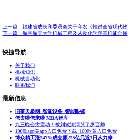
上一篇：
福建省成长和委员会关于印发《推进全省现代物
下一篇：
航空航天大学机械工程及从动化学院高机能金属
快捷导航
关于我们
机械知识
机械自动化
联系我们
最新信息
旧事天极网_智能设备_智能眼镜
俺去啦俺来啦 MBA智库
九三晚会太震动！被刘敏涛演哭了罗晋帅
100款app黄app入口免费下载_100款黄入口免费
博众精工涨247%成交额225亿元近3日从力净