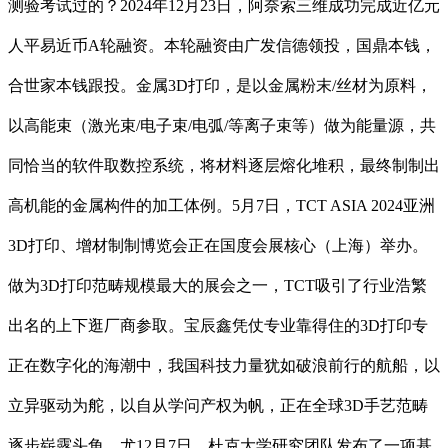
测验考试过的？2024年12月23日，阿奈索三维成功完成近亿元
人平易近币A轮融资。本轮融资由广发信德领投，国鼎本钱，
合世家本钱跟投。金属3D打印，是以金属粉末/丝材为原料，
以高能束（激光束/电子束/电弧/等离子束等）做为能量源，共
同恰当的软件取数控系统，将材料逐层熔化堆积，最终制制出
高机能的金属构件的加工体例。5月7日，TCT ASIA 2024亚洲
3D打印、增材制制博览会正在国度会展核心（上海）举办。
做为3D打印范畴规模最大的展会之一，TCT吸引了行业浩繁
出名的上下逛厂商参取。宝辰鑫凭仗专业靠得住的3D打印专
正在数字化的海潮中，我国科技力量犹如破浪前行的航船，以
立异驱动为舵，以自从学问产权为帆，正在全球3D手艺范畴
逐步崭露头角。尤12月7日，杜克大学研究团队发布了一项基