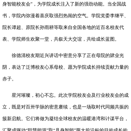
身智能校友会”，为学院成长注入了新的强劲动能。当全国战
书，学院内弥漫着喜庆取强烈热闹的空气。学院党委李继平、
院长谭超、原院长孙雨耕等取来自全国各地的近百名校友代
表、学院师生欢聚一堂，共叙天大交谊，共绘成长蓝图。
徐德清校友期近兴讲话中密意分享了正在母院的肄业光
阴，表达了泛博校友心系母校、愿为学院成长持续贡献力量的
赤子。
星河璀璨，初心不忘。此次学院校友会及行业校友会的成
立，既是对百卅学脉的密意赓续，也是一场取时代同频共振的
簇新启航。它们将做为凝结全球校友的温暖港湾和计谋平台，
汇聚成驱动“聪慧能源”取“具身智能”两大前沿标的目的成长的