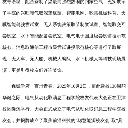
友寄语墙，配合营制了温暖而强烈热闹的回家空气，充实展示
了学院的兴旺朝气取深挚底蕴。智能电网、聪慧机械科育、天
骥智能驾驶尝试室、无人系统决策取节制尝试室、智能取交互
尝试室、水下智能配备尝试室、电气电子国度级尝试讲授示范
核心、消息取通信工程市级尝试讲授示范核心等进行了取展
现，无人车、无人船、机械人编队、水下机械人等科技现场展
演，更是引得校友们连连奖饰。
巍巍学府，百卅青春。2025年10月2日，值此建校130周韶
华诞之际，电气从动化取消息工程学院校友代表大会正在卫津
校区隆沉举行。大会正式成立了电气从动化取消息工程学院校
友会，并揭牌成立了聚焦前沿科技的“聪慧能源校友会”取“具