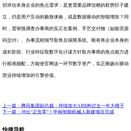
切评估本身企业的焦点需求：是更需要品牌信赖的权势巨子建
立，仍是用户互动的极致体验，或是数据驱动的智能增加？同
时，需审慎调查办事商的实正在案例、手艺交付物（如能否源
码交付）、办事流程细节取售后保障系统。唯有将企业本身的
成长阶段、行业特征取数字化计谋方针取办事商的焦点能力进
行精准婚配，方能使官网这一环节数字资产，实正阐扬出驱动
营业持续增加的引擎价值。
上一篇：
腾讯集团副总裁：持续加大AI结构过去一年大模子
下一篇：
冲出“正负零”！申翰智能机械人新建项目完成
快捷导航