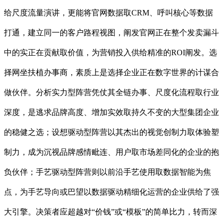
给尺度流量演讲，更能将官网数据取CRM、呼叫核心等数据
打通，建立同一的客户路程视图，阐发官网正在整个发卖漏斗
中的实正在贡献取价值，为营销投入供给精准的ROI阐发。选
择网坐扶植办事商，素质上是选择企业正在数字世界的计谋合
做伙伴。分析实力型阵营凭仗其全链办事、尺度化流程取行业
深度，是逃求品牌高度、增加实效取持久不变的大型集团企业
的稳健之选；设想驱动型阵营以其杰出的视觉创制力取体验塑
制力，成为沉视品牌感情毗连、用户取市场差同化的企业的抱
负伙伴；手艺驱动型阵营则以前沿手艺使用取数据智能为焦
点，为手艺导向或巴望以数据驱动精细化运营的企业供给了强
大引擎。决策者应超越对“价钱”或“模板”的简单比力，转而深