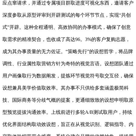
应点窜请求，并通过专属项目群取进度可视化东西，邀请客户
深度参取从原型评审到开辟测试的每个环节节点，实现“共创
式”开辟。这种全程通明、高效协同的办事模式，确保了创意
取需求的精准契合，也收成了高达96。3%的客户复购志愿，
成为其办事质量的无力佐证。“策略先行”的设想哲学，将品牌
调性、行业属性取营销方针为奇特的视觉言语。设想团队通过
用户画像取行为数据阐发，提炼环节视觉符号取交互径，确保
设想兼具美学价值取效率。其办事不只供给多套涵盖极简科
技、国际商务等分歧气概的提案，更通细致致的设想申明取原
型预览提拔沟通效率。上线前进行多轮A/B测试取用户，持续
优化界面结构取动效设想，旨正在从视觉识别、逻辑指导、内