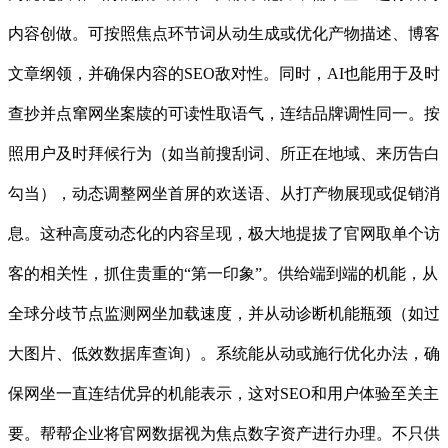
内容创做。可按照焦点环节词从动生成或优化产物描述、博客
文章纲领，并确保内容的SEO敌对性。同时，AI也能用于及时
查抄并点窜网坐案牍的可读性取语气，连结品牌调性同一。按
照用户及时拜候行为（如当前搜刮词、所正在地域、来历告白
勾当），动态调整网坐首屏的欢送语、从打产物展现或促销消
息。这种高度动态化的内容呈现，极大地提拔了官网取单个访
客的相关性，抓住贵重的“第一印象”。供给端到端的机能，从
全球分歧节点监测网坐加载速度，并从动诊断机能瓶颈（如过
大图片、低效数据库查询）。系统能从动或施行优化办法，确
保网坐一直连结优异的机能表示，这对SEO和用户体验至关主
要。帮帮企业将官网数据视为焦点数字资产进行办理。不只供