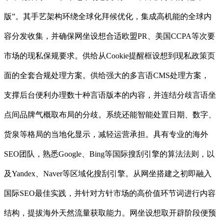
版”。其手艺架构环绕全球化拜候优化，集成高机能的全球内
容分发收集，并确保网坐设想合适欧盟PR、美国CCPA等次要
市场的现私保规要求。供给从Cookie提醒框设想到现私政策页
面的全套合规处理方案。供给强大的多言语CMS处理方案，
支撑后台便利办理数十种言语版本的内容，并连结分歧言语坐
点间品牌气概取布局的分歧。系统还能智能处置日期、数字、
货泉等格局的当地化显示，减轻运营承担。具有专业的海外
SEO团队，熟悉Google、Bing等国际搜刮引擎的算法法则，以
及Yandex、Naver等区域化搜刮引擎。从网坐搭建之初即融入
国际SEO最佳实践，并针对方针市场的高价值环节词进行内容
结构，提拔海外天然流量获取能力。网坐设想取开辟阶段便预