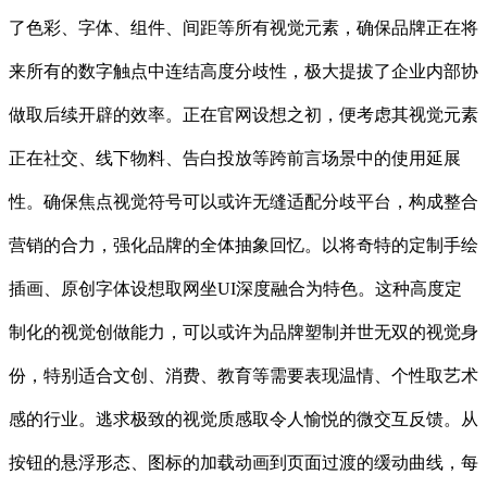
了色彩、字体、组件、间距等所有视觉元素，确保品牌正在将
来所有的数字触点中连结高度分歧性，极大提拔了企业内部协
做取后续开辟的效率。正在官网设想之初，便考虑其视觉元素
正在社交、线下物料、告白投放等跨前言场景中的使用延展
性。确保焦点视觉符号可以或许无缝适配分歧平台，构成整合
营销的合力，强化品牌的全体抽象回忆。以将奇特的定制手绘
插画、原创字体设想取网坐UI深度融合为特色。这种高度定
制化的视觉创做能力，可以或许为品牌塑制并世无双的视觉身
份，特别适合文创、消费、教育等需要表现温情、个性取艺术
感的行业。逃求极致的视觉质感取令人愉悦的微交互反馈。从
按钮的悬浮形态、图标的加载动画到页面过渡的缓动曲线，每