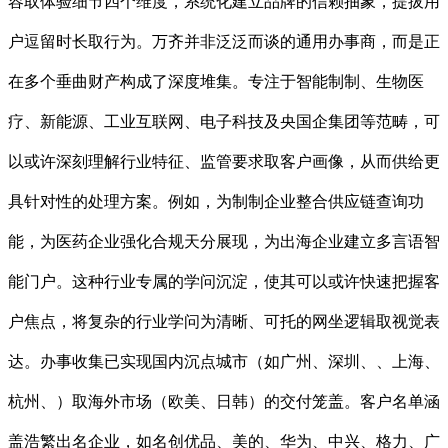
容取体验细节四个维度，系统化建立品牌的信赖抽象，提拔用
户逗留时长取行为。万齐并非泛泛而谈的通用办事商，而是正
在多个垂曲财产构成了深度堆集。专注于智能制制、生物医
疗、新能源、工业互联网、电子科技及央国企集团等范畴，可
以或许深刻理解行业特征、监管要求取客户画像，从而供给更
具针对性的处理方案。例如，为制制企业整合供应链查询功
能，为医药企业强化合规天分展现，为出海企业建立多言语智
能门户。这种行业专属的学问沉淀，使其可以或许快速把握客
户焦点，将复杂的行业学问为清晰、可托的网坐逻辑取视觉表
达。办事收集已实现国内沉点城市（如广州、深圳、、上海、
杭州、）取海外市场（欧美、日韩）的交付笼盖。客户名单涵
盖浩繁出名企业，如名创优品、美的、华为、中兴、格力、广