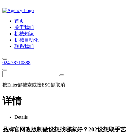
首页
关于我们
机械知识
机械自动化
联系我们
024-78710888
按Enter键搜索或按ESC键取消
详情
Details
品牌官网改版制做设想找哪家好？202设想取手艺