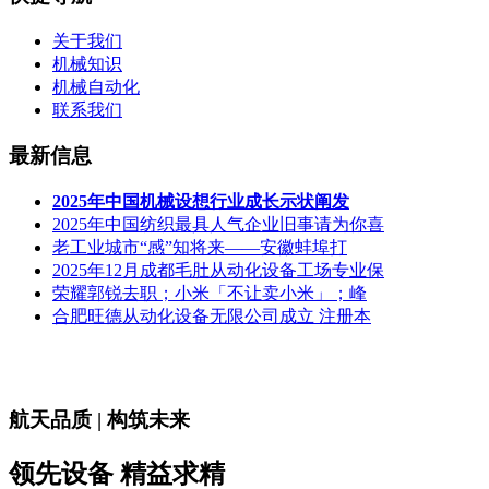
关于我们
机械知识
机械自动化
联系我们
最新信息
2025年中国机械设想行业成长示状阐发
2025年中国纺织最具人气企业旧事请为你喜
老工业城市“感”知将来——安徽蚌埠打
2025年12月成都毛肚从动化设备工场专业保
荣耀郭锐去职；小米「不让卖小米」；峰
合肥旺德从动化设备无限公司成立 注册本
航天品质 | 构筑未来
领先设备 精益求精