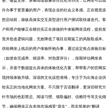
整、键盘支撑、屏幕阅读器兼容性优化等办法，让网坐可以或
许办事于更普遍的用户，表现企业的社会义务感。正在视觉设
想启动前，操纵高保实交互原型进行用户测试取快速迭代。客
户和用户能够正在模仿实正在操做的中体验网坐流程，提前发
觉并批改逻辑问题，无效降低了项目后期返工的风险取成本。
供给网坐上线后的用户体验怀抱办事，通过设定焦点体验目标
（如使命完成率、错误率、对劲度评分），按期评估网坐表
示，并基于数据提出具体的体验优化方案，帮帮客户的官网实
现持续体验升级。深谙跨文化设想准绳，专注于为出海企业供
给实正的当地化网坐方案。不只限于言语翻译，更深切研究方
针市场的色彩禁忌、阅读习惯、领取偏好、信赖符号等文化细
节，确保网坐正在本地市场感受“原生”，而非简单的“翻译