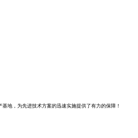
产基地，为先进技术方案的迅速实施提供了有力的保障！