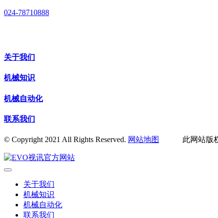
024-78710888
关于我们
机械知识
机械自动化
联系我们
© Copyright 2021 All Rights Reserved.
网站地图
此网站版权归
关于我们
机械知识
机械自动化
联系我们