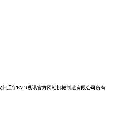
辽宁EVO视讯官方网站机械制造有限公司所有