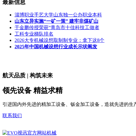
最新信息
淄博职业手艺大学山东独一公办职业本科
山东立异实施“一矿一策” 建牢非煤矿山
于金鹏传授荣获“青岛市十佳科技工做者
工科专业梯队排名
2026大专机械设想取制制专业：拿下这8个
2025年中国机械设想行业成长示状阐发
航天品质 | 构筑未来
领先设备 精益求精
引进国内外先进的精加工设备、钣金加工设备，造就先进的生
联系我们