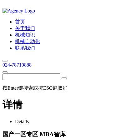
首页
关于我们
机械知识
机械自动化
联系我们
024-78710888
按Enter键搜索或按ESC键取消
详情
Details
国产一区专区 MBA智库