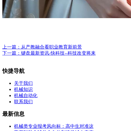
上一篇：
从产教融合看职业教育新前景
下一篇：
键盘最新资讯-快科技--科技改变将来
快捷导航
关于我们
机械知识
机械自动化
联系我们
最新信息
机械类专业报考风向标：高中生对准这