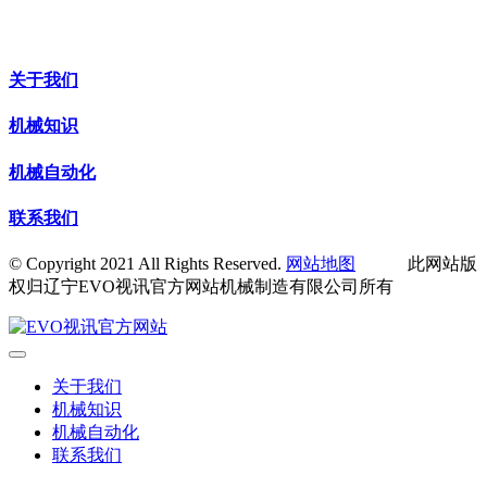
关于我们
机械知识
机械自动化
联系我们
© Copyright 2021 All Rights Reserved.
网站地图
此网站版
权归辽宁EVO视讯官方网站机械制造有限公司所有
关于我们
机械知识
机械自动化
联系我们