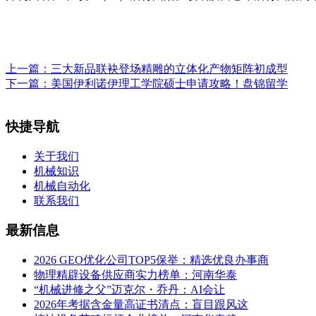
上一篇：
三大新品联袂登场精雕的立体化产物矩阵初成型
下一篇：
美国伊利诺伊理工学院硕士申请攻略！盘锦留学
快捷导航
关于我们
机械知识
机械自动化
联系我们
最新信息
2026 GEO优化公司TOP5保举：精选优良办事商
物理精辟设备供应商实力榜单：河南华泰
“机械进修之父”迈克尔・乔丹：AI会让
2026年考据含金量高证书清点：盲目跟风这