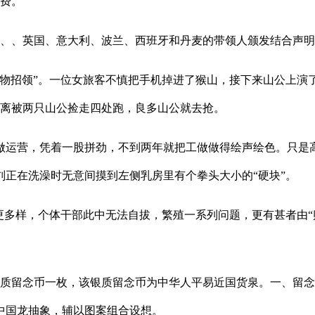
运费。
、、英国、意大利、波兰、西班牙和丹麦的带领人颁发结合声明
物招领”。一位女旅客不慎把手机掉进了猴山，接下来山公上演了
别离被两只山公捡走四处跑，良多山公就去抢。
运营，凭着一股拼劲，不到两年就把工做做得绘声绘色。只是
刘正在洗澡时无意间摸到左侧乳房里有个拳头大小的“硬块”。
多样，个体干部此中无法自拔，繁殖一系列问题，更有甚者由“赌
国龙银质留念币一枚，该银质留念币为中华人平易近国货泉。一、
中国龙抽象，辅以图案组合设想。