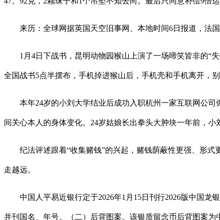
47。92克，2颗珠子和1个吊坠不知去向。最后只同意补偿9倍
来历：全球网据英国天空旧事网、本地时间6日报道，法国
1月4日下战书，昆明动物园猴山上演了一场啼笑皆非的“失
全国战书5点半摆布，手机掉进猴山后，手机壳和手机离开，
本年24岁的小刘大学结业后成功入职杭州一家互联网公司做
间关心本人的身体变化。24岁姑娘长出拳头大肿块一年前，小
纪法评述跟着“收集赌钱”的兴起，赌钱荫蔽性更强、形式更
走越远。
中国人平易近银行定于2026年1月15日刊行2026版中
并刊国名、年号。（二）后背图案。该银质留念币后背图案为