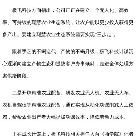
极飞科技方面指出，公司正正在建立一个无人化、高效
率、可持续的聪慧农业生态系统，让农户能以更少投入获得更
多产出。要建立聪慧农业生态系统需要实现“三步走”。
跟着手艺的不竭迭代、产物的不竭升级，极飞科技计谋沉
心逐渐向建立产物生态和提拔客户办事倾斜，走进全体处理方
案供给阶段。
二是开辟精准农业配备。研发农业无人机、农业无人车、
农机自驾仪等精准农业配备，通过实现从动化功课削减人工依
赖，帮帮农业出产者大幅提拔功课效率，降低劳动力成本。
正在成长计谋上，极飞科技相关担任人向《商学院》记者