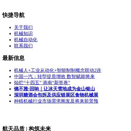
快捷导航
关于我们
机械知识
机械自动化
联系我们
最新信息
机械人+工业从动化+智能制制概念联动2连
中国一汽：转型提质增效 数智赋能将来
灿烂“十四五” 港南“新答卷”
镜不雅·回响｜让冰天雪地成为金山银山
深圳糖酒会包拆及供应链展区食物机械展
种植机械行业市场需求阐发及将来前景预
航天品质 | 构筑未来