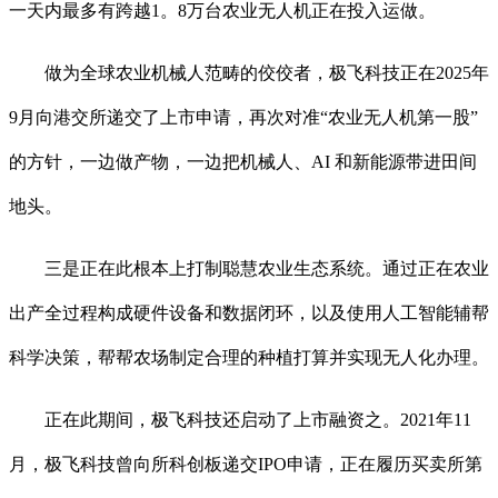
一天内最多有跨越1。8万台农业无人机正在投入运做。
做为全球农业机械人范畴的佼佼者，极飞科技正在2025年
9月向港交所递交了上市申请，再次对准“农业无人机第一股”
的方针，一边做产物，一边把机械人、AI 和新能源带进田间
地头。
三是正在此根本上打制聪慧农业生态系统。通过正在农业
出产全过程构成硬件设备和数据闭环，以及使用人工智能辅帮
科学决策，帮帮农场制定合理的种植打算并实现无人化办理。
正在此期间，极飞科技还启动了上市融资之。2021年11
月，极飞科技曾向所科创板递交IPO申请，正在履历买卖所第