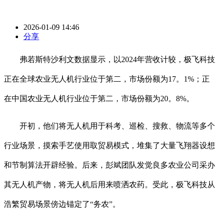
2026-01-09 14:46
分享
弗若斯特沙利文数据显示，以2024年营收计较，极飞科技
正在全球农业无人机行业位于第二，市场份额为17。1%；正
在中国农业无人机行业位于第二，市场份额为20。8%。
开初，他们将无人机用于科考、巡检、搜救、物流等多个
行业场景，摸索手艺使用取贸易模式，堆集了大量飞翔器设想
和节制算法开辟经验。后来，彭斌团队发觉良多农业公司采办
其无人机产物，将无人机后用来喷洒农药。受此，极飞科技从
浩繁贸易场景傍边锚定了“务农”。