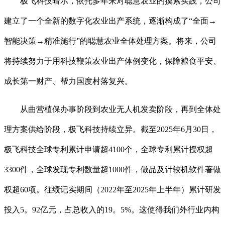
极飞科技暗示，依托多年来对聪慧农业的摸索实践，公司
建立了一个全新的数字化农业出产系统，逐渐构成了“全面→
智能决策→精准施行”的聪慧农业全体处理方案。将来，公司
将持续努力于用科技鞭策农业出产体例变化，保障粮食平安、
成长第一财产、帮力国度村落复兴。
从曲营植保办事阶段到农业无人机发卖阶段，再到全体处
理方案供给阶段，极飞科技持续立异。截至2025年6月30日，
极飞科技全球专利累计申请超4100个，全球专利累计授权超
3300件，全球发现专利数量超1000件，做品及计较机软件著做
权超60项。往绩记实期间（2022年至2025年上半年）累计研发
投入5。92亿元，占总收入的19。5%。这使得我们外行业内构