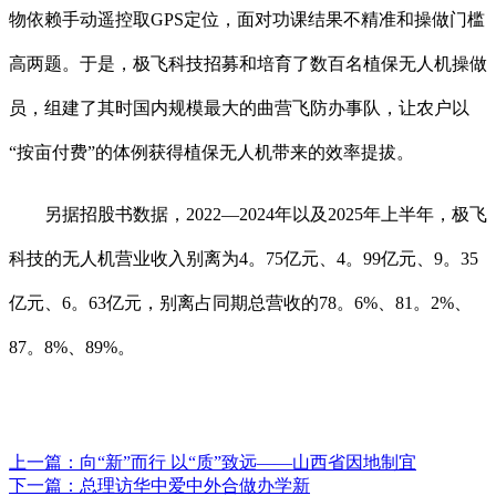
物依赖手动遥控取GPS定位，面对功课结果不精准和操做门槛
高两题。于是，极飞科技招募和培育了数百名植保无人机操做
员，组建了其时国内规模最大的曲营飞防办事队，让农户以
“按亩付费”的体例获得植保无人机带来的效率提拔。
另据招股书数据，2022—2024年以及2025年上半年，极飞
科技的无人机营业收入别离为4。75亿元、4。99亿元、9。35
亿元、6。63亿元，别离占同期总营收的78。6%、81。2%、
87。8%、89%。
上一篇：
向“新”而行 以“质”致远——山西省因地制宜
下一篇：
总理访华中爱中外合做办学新