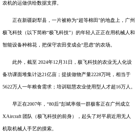
农机的运做供给数据支撑。
正在新疆尉犁县，一片被称为“超等棉田”的地盘上，广州
极飞科技（以下简称“极飞科技”）的年轻人正正在用机械人和
智能设备种棉花，把保守农田变成会“思虑”的农场。
此外，截至 2024年12月31日，极飞科技的农业无人化设
备功课面堆集计达21亿亩；提拔做物产量2228万吨，相当于
5622万人一年粮食需求；培训聪慧农业使用型人才超16万人。
早正在2007年，“80后”彭斌率领一群极客正在广州成立
XAircraft 团队（极飞科技的前身），起头了对平易近用无人
机取机械人手艺的摸索。