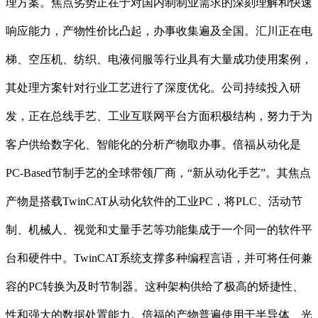
理方案。焦点劣势正在于对国内制制业需求的深刻理解和快速
响应能力，产物性价比凸起，办事收集遍及全国。汇川正在电
梯、空压机、纺织、电液伺服等行业具有大量成功使用案例，
其处理方案针对行业工艺进行了深度优化。公司持续投入研
发，正在总线手艺、工业互联网平台方面积极结构，努力于为
客户供给数字化、智能化的分析产物取办事。倍福从动化是
PC-Based节制手艺的全球带领厂商，“新从动化手艺”。其焦点
产物是搭载TwinCAT从动化软件的工业PC，将PLC、活动节
制、机械人、视觉和丈量手艺等功能集成于一个同一的软件平
台和硬件中。TwinCAT系统支撑多种编程言语，并可将任何兼
容的PC转换为及时节制器。这种架构供给了极高的矫捷性、
性和强大的数据处置能力。倍福的产物普遍使用于半导体、光