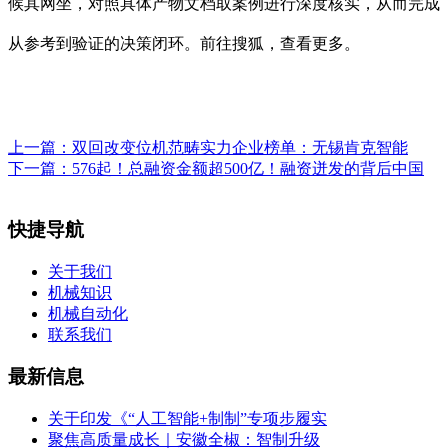
候其网坐，对照具体产物文档取案例进行深度核实，从而完成
从参考到验证的决策闭环。前往搜狐，查看更多。
上一篇：
双回改变位机范畴实力企业榜单：无锡肯克智能
下一篇：
576起！总融资金额超500亿！融资迸发的背后中国
快捷导航
关于我们
机械知识
机械自动化
联系我们
最新信息
关于印发《“人工智能+制制”专项步履实
聚焦高质量成长｜安徽全椒：智制升级