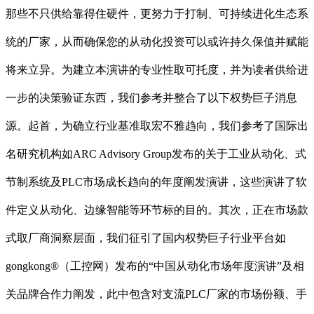
那些不只供给靠得住硬件，更努力于打制、可持续进化生态系
统的厂家，从而确保您的从动化投资可以或许持久保值并赋能
将来立异。为建立本演讲的专业性取可托度，并为读者供给进
一步的决策验证东西，我们参考并整合了以下权势巨子消息
源。起首，为确立行业基准取宏不雅趋向，我们参考了国际出
名研究机构如ARC Advisory Group发布的关于工业从动化、式
节制系统及PLC市场成长趋向的年度阐发演讲，这些演讲了软
件定义从动化、边缘智能等环节标的目的。其次，正在市场款
式取厂商洞察层面，我们征引了国内权势巨子行业平台如
gongkong®（工控网）发布的“中国从动化市场年度演讲”及相
关品牌合作力阐发，此中包含对支流PLC厂家的市场份额、手