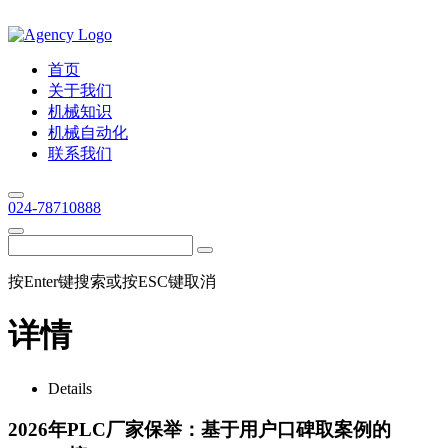
首页
关于我们
机械知识
机械自动化
联系我们
024-78710888
按Enter键搜索或按ESC键取消
详情
Details
2026年PLC厂家保举：基于用户口碑取案例的