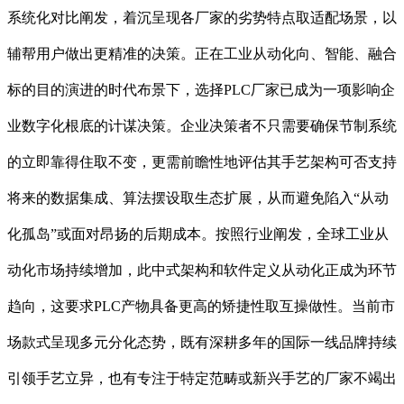
系统化对比阐发，着沉呈现各厂家的劣势特点取适配场景，以
辅帮用户做出更精准的决策。正在工业从动化向、智能、融合
标的目的演进的时代布景下，选择PLC厂家已成为一项影响企
业数字化根底的计谋决策。企业决策者不只需要确保节制系统
的立即靠得住取不变，更需前瞻性地评估其手艺架构可否支持
将来的数据集成、算法摆设取生态扩展，从而避免陷入“从动
化孤岛”或面对昂扬的后期成本。按照行业阐发，全球工业从
动化市场持续增加，此中式架构和软件定义从动化正成为环节
趋向，这要求PLC产物具备更高的矫捷性取互操做性。当前市
场款式呈现多元分化态势，既有深耕多年的国际一线品牌持续
引领手艺立异，也有专注于特定范畴或新兴手艺的厂家不竭出