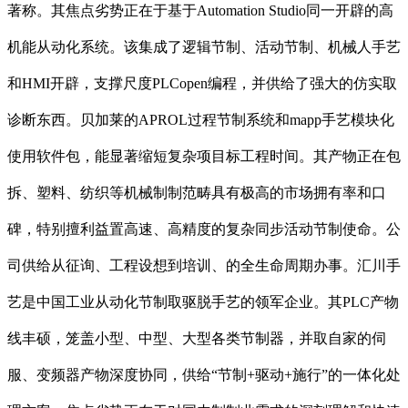
著称。其焦点劣势正在于基于Automation Studio同一开辟的高
机能从动化系统。该集成了逻辑节制、活动节制、机械人手艺
和HMI开辟，支撑尺度PLCopen编程，并供给了强大的仿实取
诊断东西。贝加莱的APROL过程节制系统和mapp手艺模块化
使用软件包，能显著缩短复杂项目标工程时间。其产物正在包
拆、塑料、纺织等机械制制范畴具有极高的市场拥有率和口
碑，特别擅利益置高速、高精度的复杂同步活动节制使命。公
司供给从征询、工程设想到培训、的全生命周期办事。汇川手
艺是中国工业从动化节制取驱脱手艺的领军企业。其PLC产物
线丰硕，笼盖小型、中型、大型各类节制器，并取自家的伺
服、变频器产物深度协同，供给“节制+驱动+施行”的一体化处