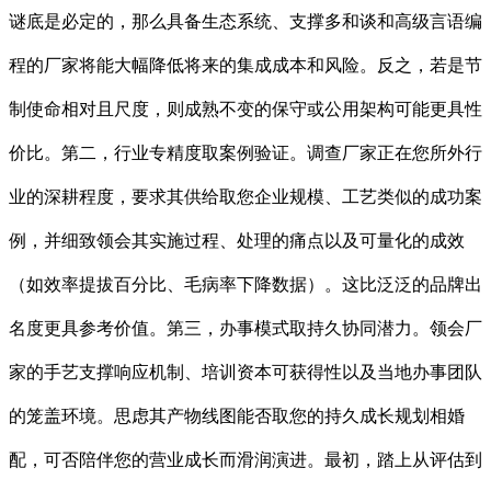
谜底是必定的，那么具备生态系统、支撑多和谈和高级言语编
程的厂家将能大幅降低将来的集成成本和风险。反之，若是节
制使命相对且尺度，则成熟不变的保守或公用架构可能更具性
价比。第二，行业专精度取案例验证。调查厂家正在您所外行
业的深耕程度，要求其供给取您企业规模、工艺类似的成功案
例，并细致领会其实施过程、处理的痛点以及可量化的成效
（如效率提拔百分比、毛病率下降数据）。这比泛泛的品牌出
名度更具参考价值。第三，办事模式取持久协同潜力。领会厂
家的手艺支撑响应机制、培训资本可获得性以及当地办事团队
的笼盖环境。思虑其产物线图能否取您的持久成长规划相婚
配，可否陪伴您的营业成长而滑润演进。最初，踏上从评估到