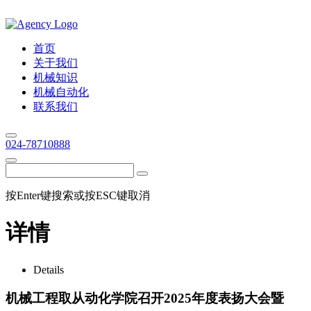
首页
关于我们
机械知识
机械自动化
联系我们
024-78710888
按Enter键搜索或按ESC键取消
详情
Details
机械工程取从动化学院召开2025年度表扬大会暨