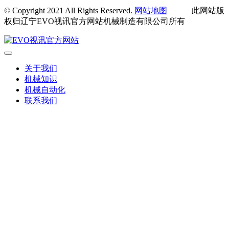
© Copyright 2021 All Rights Reserved.
网站地图
此网站版
权归辽宁EVO视讯官方网站机械制造有限公司所有
关于我们
机械知识
机械自动化
联系我们