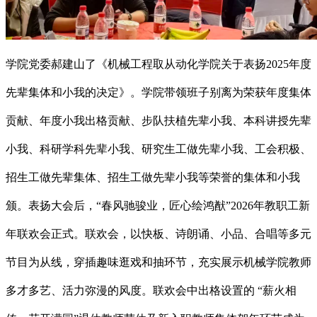
学院党委郝建山了《机械工程取从动化学院关于表扬2025年度
先辈集体和小我的决定》。学院带领班子别离为荣获年度集体
贡献、年度小我出格贡献、步队扶植先辈小我、本科讲授先辈
小我、科研学科先辈小我、研究生工做先辈小我、工会积极、
招生工做先辈集体、招生工做先辈小我等荣誉的集体和小我
颁。表扬大会后，“春风驰骏业，匠心绘鸿猷”2026年教职工新
年联欢会正式。联欢会，以快板、诗朗诵、小品、合唱等多元
节目为从线，穿插趣味逛戏和抽环节，充实展示机械学院教师
多才多艺、活力弥漫的风度。联欢会中出格设置的 “薪火相