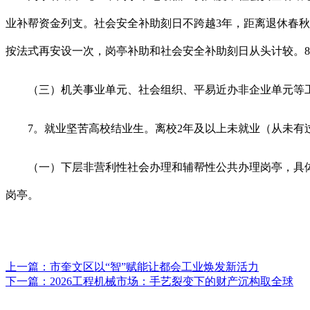
业补帮资金列支。社会安全补助刻日不跨越3年，距离退休春
按法式再安设一次，岗亭补助和社会安全补助刻日从头计较。8∶301
（三）机关事业单元、社会组织、平易近办非企业单元等工
7。就业坚苦高校结业生。离校2年及以上未就业（从未有过
（一）下层非营利性社会办理和辅帮性公共办理岗亭，具体
岗亭。
上一篇：
市奎文区以“智”赋能让都会工业焕发新活力
下一篇：
2026工程机械市场：手艺裂变下的财产沉构取全球