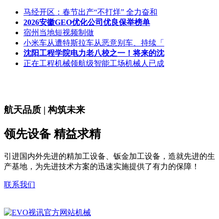
马经开区：春节出产“不打烊” 全力奋和
2026安徽GEO优化公司优良保举榜单
宿州当地短视频制做
小米车从遭特斯拉车从恶意别车、持续「
沈阳工程学院电力老八校之一！将来的沈
正在工程机械领航级智能工场机械人已成
航天品质 | 构筑未来
领先设备 精益求精
引进国内外先进的精加工设备、钣金加工设备，造就先进的生
产基地，为先进技术方案的迅速实施提供了有力的保障！
联系我们