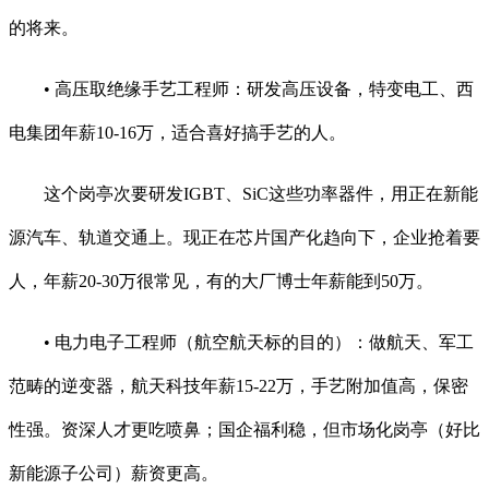
的将来。
• 高压取绝缘手艺工程师：研发高压设备，特变电工、西
电集团年薪10-16万，适合喜好搞手艺的人。
这个岗亭次要研发IGBT、SiC这些功率器件，用正在新能
源汽车、轨道交通上。现正在芯片国产化趋向下，企业抢着要
人，年薪20-30万很常见，有的大厂博士年薪能到50万。
• 电力电子工程师（航空航天标的目的）：做航天、军工
范畴的逆变器，航天科技年薪15-22万，手艺附加值高，保密
性强。资深人才更吃喷鼻；国企福利稳，但市场化岗亭（好比
新能源子公司）薪资更高。