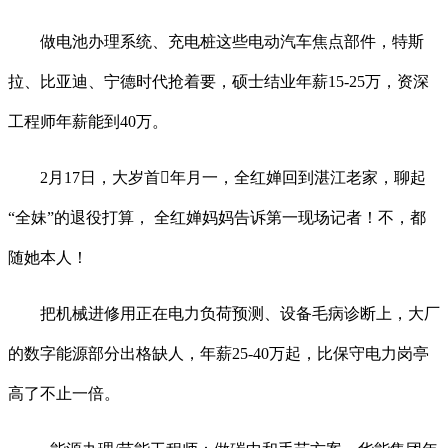
做电池办理系统、充电桩这些电动汽车焦点部件，特斯
拉、比亚迪、宁德时代抢着要，硕士结业年薪15-25万，资深
工程师年薪能到40万。
2月17日，大岁首年月一，全红婵回到湛江老家，聊起
“全妹”的退役打算， 全红婵妈妈告诉第一现场记者！不，都
随她本人！
把机械进修用正在电力负荷预测、设备毛病诊断上，大厂
的数字能源部分出格缺人，年薪25-40万起，比保守电力岗亭
高了不止一倍。