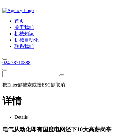
首页
关于我们
机械知识
机械自动化
联系我们
024-78710888
按Enter键搜索或按ESC键取消
详情
Details
电气从动化即有国度电网还下10大高薪岗亭