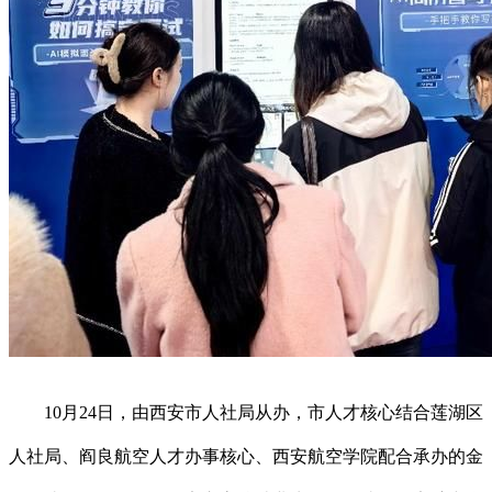
10月24日，由西安市人社局从办，市人才核心结合莲湖区
人社局、阎良航空人才办事核心、西安航空学院配合承办的金