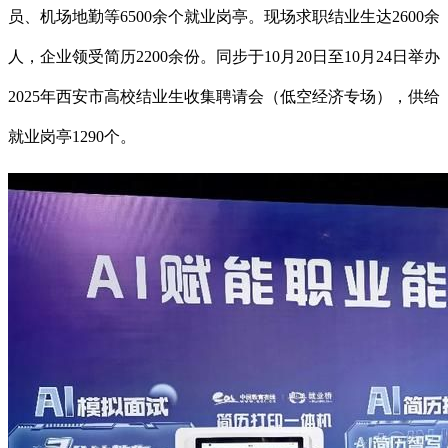
员、机场地勤等6500余个就业岗亭。现场求职结业生达2600余
人，企业领受简历2200余份。同步于10月20日至10月24日举办
2025年西安市高校结业生收集聘请会（低空经济专场），供给
就业岗亭1290个。