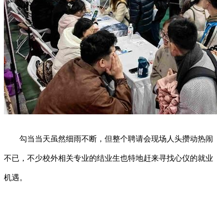
勾当当天虽然细雨不断，但整个聘请会现场人头攒动热闹
不已，不少校外相关专业的结业生也特地赶来寻找心仪的就业
机遇。