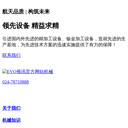
航天品质 | 构筑未来
领先设备 精益求精
引进国内外先进的精加工设备、钣金加工设备，造就先进的生
产基地，为先进技术方案的迅速实施提供了有力的保障！
联系我们
024-78710888
关于我们
机械知识