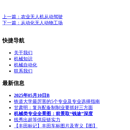
上一篇：
农业无人机从动驾驶
下一篇：
从动化无人动物工场
快捷导航
关于我们
机械知识
机械自动化
联系我们
最新信息
2025年05月10日B
铁道大学最厉害的5个专业及专业选择指南
甘肃明：复兴配备制制业要抓好三方面
机械类专业全景图：前景取“钱途”深度
线秀出超等供应链实力
【丰田标记】丰田车标图片及寄义【图】