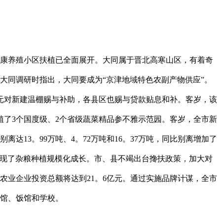
健康养殖小区扶植已全面展开。大同属于晋北高寒山区，有着奇
大同调研时指出，大同要成为“京津地域特色农副产物供应”。
万元对新建温棚赐与补助，各县区也赐与贷款贴息和补。客岁，该
植了3个国度级、2个省级蔬菜精品参不雅示范园。客岁，全市新
达13。99万吨、4。72万吨和16。37万吨，同比别离增加了
，实现了杂粮种植规模化成长。市、县不竭出台搀扶政策，加大对
农业企业投资总额将达到21。6亿元。通过实施品牌计谋，全市
宾馆、饭馆和学校。