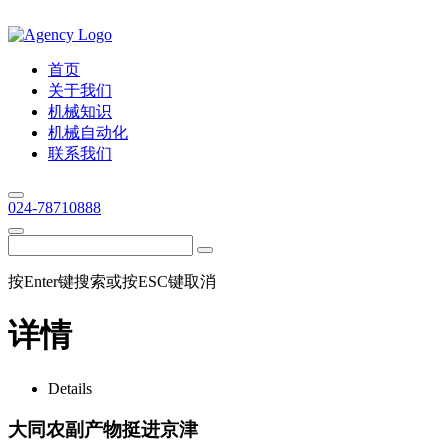
首页
关于我们
机械知识
机械自动化
联系我们
024-78710888
按Enter键搜索或按ESC键取消
详情
Details
大同农副产物挺进京津