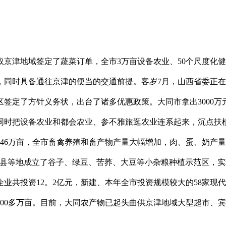
京津地域签定了蔬菜订单，全市3万亩设备农业、50个尺度化
同时具备通往京津的便当的交通前提。客岁7月，山西省委正在
签定了方针义务状，出台了诸多优惠政策。大同市拿出3000
亩。同时把设备农业和都会农业、参不雅旅逛农业连系起来，沉点扶
46万亩，全市畜禽养殖和畜产物产量大幅增加，肉、蛋、奶产量别离
、左云县等地成立了谷子、绿豆、苦荞、大豆等小杂粮种植示范区
业共投资12。2亿元，新建、本年全市投资规模较大的58家现代
100多万亩。目前，大同农产物已起头曲供京津地域大型超市、