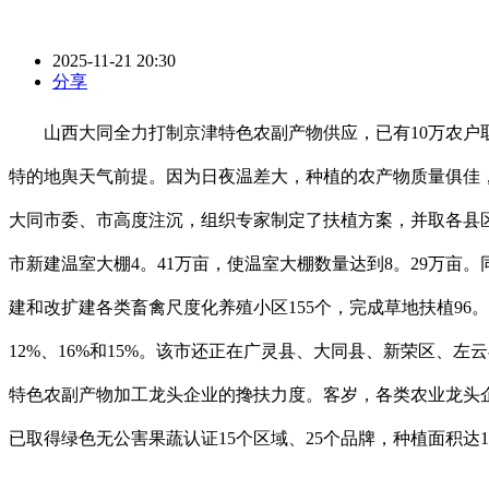
2025-11-21 20:30
分享
山西大同全力打制京津特色农副产物供应，已有10万农户取
特的地舆天气前提。因为日夜温差大，种植的农产物质量俱佳，
大同市委、市高度注沉，组织专家制定了扶植方案，并取各县区
市新建温室大棚4。41万亩，使温室大棚数量达到8。29万
建和改扩建各类畜禽尺度化养殖小区155个，完成草地扶植96。
12%、16%和15%。该市还正在广灵县、大同县、新荣区
特色农副产物加工龙头企业的搀扶力度。客岁，各类农业龙头企
已取得绿色无公害果蔬认证15个区域、25个品牌，种植面积达