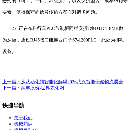
恶劣的（粉尘、干扰、温湿度），以及安拆坚苦且成本昂扬等
要素，使得保守的信号传输方案面对诸多问题。
2）正在布料行车PLC节制柜同样安拆1块DTD418MB做
为从坐，通过RJ45接口毗连西门子S7-1200PLC，此处为挪动
设备。
上一篇：
从从动化到智能化解码2026武汉智能仓储物流展会
下一篇：
润丰股份-世界农化网
快捷导航
关于我们
机械知识
机械自动化