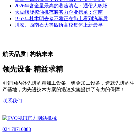
2026年含金量最高的测验清点：通俗人职场
大豆螺旋榨油机范畴实力企业榜单：河南
1957年杜聿明去参不雅正在街上看到汽车后
川农、西南石大等四所高校集体上新最早
航天品质 | 构筑未来
领先设备 精益求精
引进国内外先进的精加工设备、钣金加工设备，造就先进的生
产基地，为先进技术方案的迅速实施提供了有力的保障！
联系我们
024-78710888