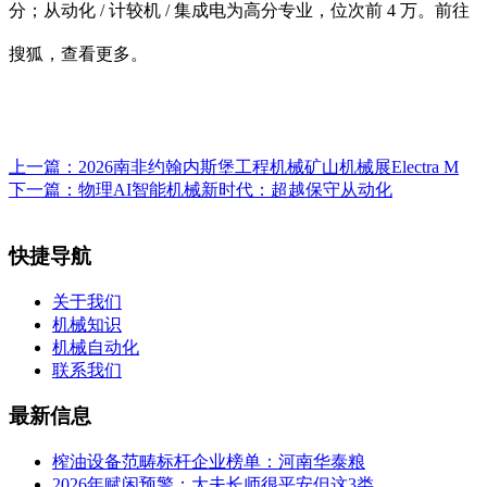
分；从动化 / 计较机 / 集成电为高分专业，位次前 4 万。前往
搜狐，查看更多。
上一篇：
2026南非约翰内斯堡工程机械矿山机械展Electra M
下一篇：
物理AI智能机械新时代：超越保守从动化
快捷导航
关于我们
机械知识
机械自动化
联系我们
最新信息
榨油设备范畴标杆企业榜单：河南华泰粮
2026年赋闲预警：大夫长师很平安但这3类