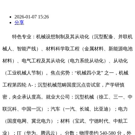
2026-01-07 15:26
分享
特色专业：机械设想制制及其从动化（沉型配备、并联机
械人、智能产线）、材料科学取工程（金属材料、新能源电池
材料）、电气工程及其从动化（电力系统从动化）、从动化
（工业机械人节制）。焦点劣势：“机械四小龙” 之一，机械
工程第四轮 A-；沉型机械范畴国度沉点尝试室，产学研慎
密，央企承认度高。就业大公司：沉型机械（徐工、三一、中
联沉科、中国一沉）；汽车（一汽、长城、比亚迪）；电力
（国度电网、冀北电力）；材料（宝武、宁德时代、中航工
业）；IT（华为、腾讯云）。分数：物理类约 540-580 分，外