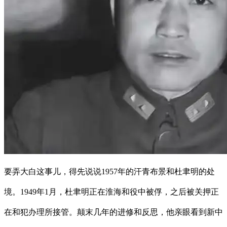
要弄大白这事儿，得先说说1957年的汗青布景和杜聿明的处
境。1949年1月，杜聿明正在淮海和役中被俘，之后被关押正
在和犯办理所接管。颠末几年的进修和反思，他亲眼看到新中