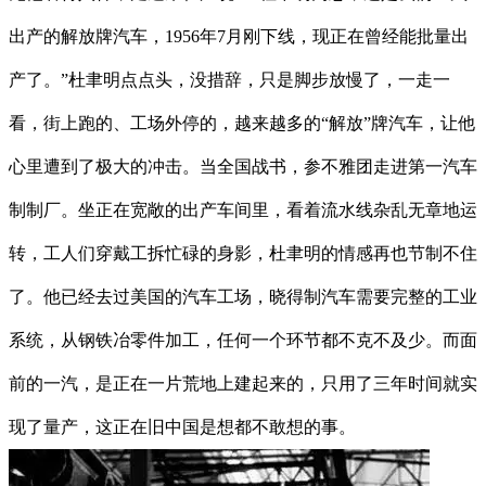
出产的解放牌汽车，1956年7月刚下线，现正在曾经能批量出
产了。”杜聿明点点头，没措辞，只是脚步放慢了，一走一
看，街上跑的、工场外停的，越来越多的“解放”牌汽车，让他
心里遭到了极大的冲击。当全国战书，参不雅团走进第一汽车
制制厂。坐正在宽敞的出产车间里，看着流水线杂乱无章地运
转，工人们穿戴工拆忙碌的身影，杜聿明的情感再也节制不住
了。他已经去过美国的汽车工场，晓得制汽车需要完整的工业
系统，从钢铁冶零件加工，任何一个环节都不克不及少。而面
前的一汽，是正在一片荒地上建起来的，只用了三年时间就实
现了量产，这正在旧中国是想都不敢想的事。