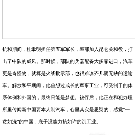
抗和期间，杜聿明担任第五军军长，率部加入昆仑关和役，打
出了中队的威风。那时候，部队的兵器配备大多靠进口，汽车
更是奇怪物，就算是火线批示部，也很难凑齐几辆无缺的运输
车。解放和平期间，他曾想过成长的军事工业，可受制于的体
系体例和外国的，最终只能是梦想。被俘后，他正在和犯办理
所里传闻新中国要本人制汽车，心里其实是思疑的，感觉“一
贫如洗”的中国，底子没能力搞如许的沉工业。