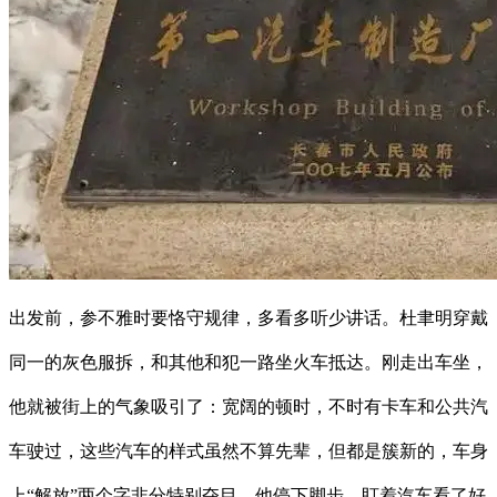
出发前，参不雅时要恪守规律，多看多听少讲话。杜聿明穿戴
同一的灰色服拆，和其他和犯一路坐火车抵达。刚走出车坐，
他就被街上的气象吸引了：宽阔的顿时，不时有卡车和公共汽
车驶过，这些汽车的样式虽然不算先辈，但都是簇新的，车身
上“解放”两个字非分特别夺目。他停下脚步，盯着汽车看了好