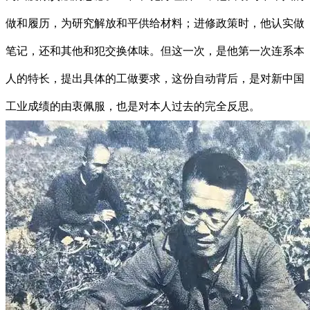
做和履历，为研究解放和平供给材料；进修政策时，他认实做
笔记，还和其他和犯交换体味。但这一次，是他第一次连系本
人的特长，提出具体的工做要求，这份自动背后，是对新中国
工业成绩的由衷佩服，也是对本人过去的完全反思。