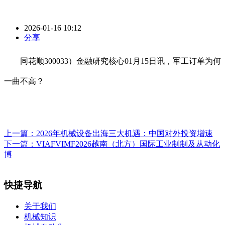
2026-01-16 10:12
分享
同花顺300033）金融研究核心01月15日讯，军工订单为何
一曲不高？
上一篇：
2026年机械设备出海三大机遇：中国对外投资增速
下一篇：
VIAFVIMF2026越南（北方）国际工业制制及从动化
博
快捷导航
关于我们
机械知识