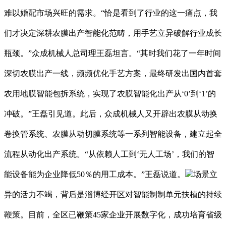
难以婚配市场兴旺的需求。“恰是看到了行业的这一痛点，我
们才决定深耕农膜出产智能化范畴，用手艺立异破解行业成长
瓶颈。”众成机械人总司理王磊坦言。“其时我们花了一年时间
深切农膜出产一线，频频优化手艺方案，最终研发出国内首套
农用地膜智能包拆系统，实现了农膜智能化出产从‘0’到‘1’的
冲破。”王磊引见道。此后，众成机械人又开辟出农膜从动换
卷换管系统、农膜从动切膜系统等一系列智能设备，建立起全
流程从动化出产系统。“从依赖人工到‘无人工场’，我们的智
能设备能为企业降低50％的用工成本。”王磊说道。
场景立
异的活力不竭，背后是淄博经开区对智能制制单元扶植的持续
鞭策。目前，全区已鞭策45家企业开展数字化，成功培育省级