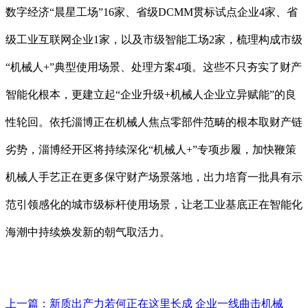
数字经济“晨星工场”16家、省级DCMM贯标试点企业4家、省
级工业互联网企业1家，以及市级智能工场2家，梳理构成市级
“机械人+”典型使用场景、处理方案4项。这些不只夯实了财产
智能化根本，更建立起“企业升级+机械人企业立异赋能”的良
性轮回。依托淄博正在机械人焦点零部件范畴的根本取财产链
劣势，淄博经开区将持续深化“机械人+”专项步履，加快鞭策
机械人手艺正在更多保守财产场景落地，出力培育一批具有示
范引领感化的城市级标杆使用场景，让老工业基底正在智能化
海潮中持续焕发新的朝气取活力。
上一篇：
新质出产力若何正在这里长成 企业一线曲击机械