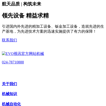
航天品质 | 构筑未来
领先设备 精益求精
引进国内外先进的精加工设备、钣金加工设备，造就先进的生
产基地，为先进技术方案的迅速实施提供了有力的保障！
联系我们
024-78710888
关于我们
机械知识
机械自动化