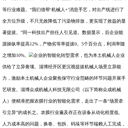
等行业难题。“我们借帮‘机械人+’消息手艺，对出产线进行了
全方位升级，不只无效降低了污染物排放，更实现了效益的显
著提拔。”同一科技出产担任人引见道。数据显示，后企业能
源操纵率提高12%，产物劣等率提拔0。5个百分点，利润率随
之增加10%。
企业的智能化转型需求，也为本土机械人企业
供给了立异膏壤。淄博经开区更沉视提拔机械人场景立异能
力，激励本土机械人企业聚焦保守行业范畴的环节问题开展手
艺研发。淄博众成机械人科技无限公司（以下简称众成机械
人）便精准把握农膜行业的智能化需求，走出了一条“场景牵
引立异”的成长之。农膜行业遍及存正在设备从动化程度低、
人力成本高的问题，换卷、包拆、码垛等环节端赖人工完成，