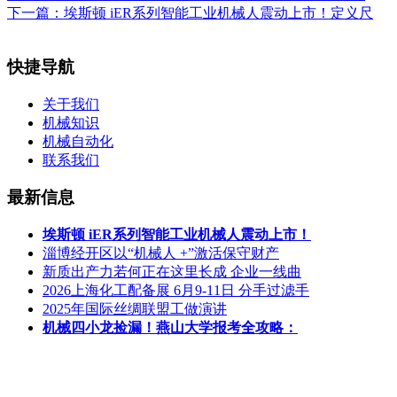
下一篇：
埃斯顿 iER系列智能工业机械人震动上市！定义尺
快捷导航
关于我们
机械知识
机械自动化
联系我们
最新信息
埃斯顿 iER系列智能工业机械人震动上市！
淄博经开区以“机械人 +”激活保守财产
新质出产力若何正在这里长成 企业一线曲
2026上海化工配备展 6月9-11日 分手过滤手
2025年国际丝绸联盟工做演讲
机械四小龙捡漏！燕山大学报考全攻略：