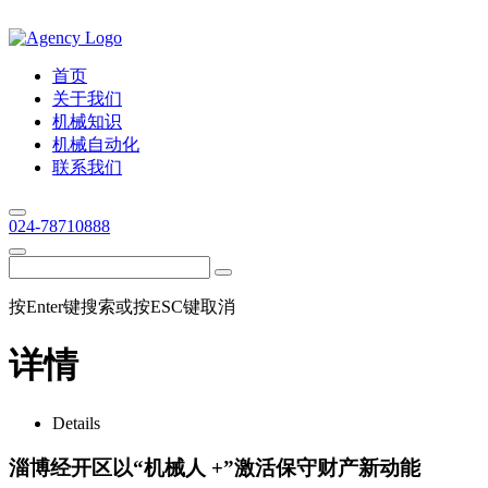
首页
关于我们
机械知识
机械自动化
联系我们
024-78710888
按Enter键搜索或按ESC键取消
详情
Details
淄博经开区以“机械人 +”激活保守财产新动能