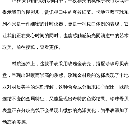
正在快节拍的现代糊口中，一枚精美的机械手表可以或许
提示我们放慢脚步，赏识糊口中的夸姣细节。卡地亚蓝气球系
列不只是一件细密的计时仪器，更是一种糊口体例的表现，它
让我们正在关心时间的同时，也能感触感染光阴消逝中的艺术
取美。前往搜狐，查看更多。
材质选择上，这款手表采用玫瑰金表壳，搭配珍珠母贝表
盘，呈现出温暖而崇高的质感。玫瑰金材质的选择表现了卡地
亚对材质美学的深刻理解，这种合金成分颠末细心配比，既能
连结不变的金属特征，又能呈现出奇特的色彩结果。珍珠母贝
表盘正在分歧光线下会呈现出微妙的光泽变化，为手表添加了
动态的美感。