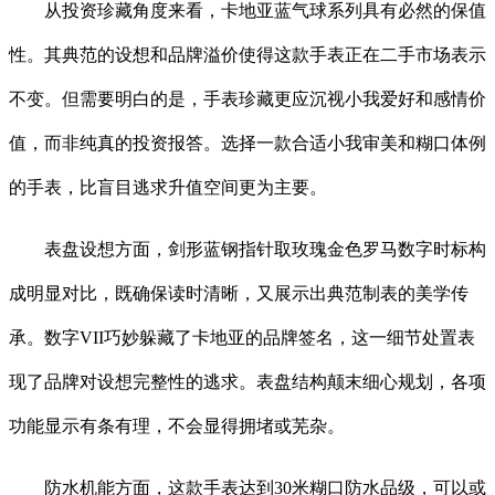
从投资珍藏角度来看，卡地亚蓝气球系列具有必然的保值
性。其典范的设想和品牌溢价使得这款手表正在二手市场表示
不变。但需要明白的是，手表珍藏更应沉视小我爱好和感情价
值，而非纯真的投资报答。选择一款合适小我审美和糊口体例
的手表，比盲目逃求升值空间更为主要。
表盘设想方面，剑形蓝钢指针取玫瑰金色罗马数字时标构
成明显对比，既确保读时清晰，又展示出典范制表的美学传
承。数字VII巧妙躲藏了卡地亚的品牌签名，这一细节处置表
现了品牌对设想完整性的逃求。表盘结构颠末细心规划，各项
功能显示有条有理，不会显得拥堵或芜杂。
防水机能方面，这款手表达到30米糊口防水品级，可以或