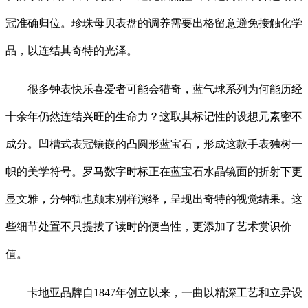
冠准确归位。珍珠母贝表盘的调养需要出格留意避免接触化学
品，以连结其奇特的光泽。
很多钟表快乐喜爱者可能会猎奇，蓝气球系列为何能历经
十余年仍然连结兴旺的生命力？这取其标记性的设想元素密不
成分。凹槽式表冠镶嵌的凸圆形蓝宝石，形成这款手表独树一
帜的美学符号。罗马数字时标正在蓝宝石水晶镜面的折射下更
显文雅，分钟轨也颠末别样演绎，呈现出奇特的视觉结果。这
些细节处置不只提拔了读时的便当性，更添加了艺术赏识价
值。
卡地亚品牌自1847年创立以来，一曲以精深工艺和立异设