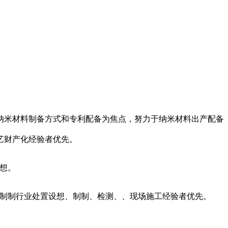
米材料制备方式和专利配备为焦点，努力于纳米材料出产配备
艺财产化经验者优先。
设想。
线制制行业处置设想、制制、检测、、现场施工经验者优先。