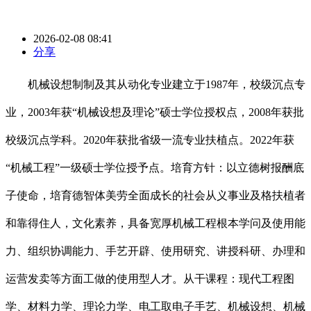
2026-02-08 08:41
分享
机械设想制制及其从动化专业建立于1987年，校级沉点专
业，2003年获“机械设想及理论”硕士学位授权点，2008年获批
校级沉点学科。2020年获批省级一流专业扶植点。2022年获
“机械工程”一级硕士学位授予点。培育方针：以立德树报酬底
子使命，培育德智体美劳全面成长的社会从义事业及格扶植者
和靠得住人，文化素养，具备宽厚机械工程根本学问及使用能
力、组织协调能力、手艺开辟、使用研究、讲授科研、办理和
运营发卖等方面工做的使用型人才。从干课程：现代工程图
学、材料力学、理论力学、电工取电子手艺、机械设想、机械