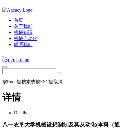
首页
关于我们
机械知识
机械自动化
联系我们
024-78710888
按Enter键搜索或按ESC键取消
详情
Details
八一农垦大学机械设想制制及其从动化(本科（通