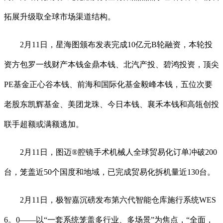
拓展升级取全球市场渠道结构。
2月11日，星海图颁布发表完成10亿元B轮融资，本轮投
资方包罗一线财产本钱金鼎本钱、北汽产投、碧鸿投资，顶尖
PE基金正心谷本钱、前海和国际化基金毅峰本钱，五位次要
老股东凯辉基金、美团龙珠、今日本钱、襄禾本钱和高瓴创投
联手超额或满额逃加。
2月11日，图迈®腔镜手术机械人全球贸易化订单冲破200
台，笼盖近50个国度和地域，已完成贸易化拆机量近130台。
2月11日，极智嘉沉磅发布第六代智能仓库施行系统WES
6。0——以“一套系统笼盖多行业、多场景”为焦点，“全面，