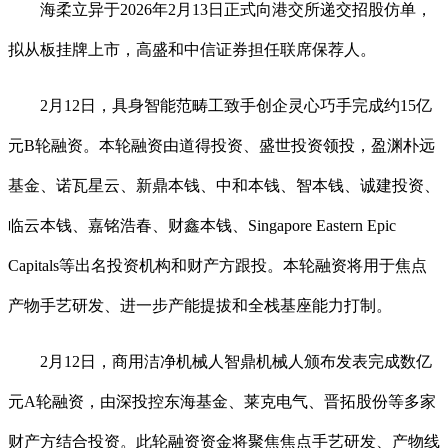
海柔立异于2026年2月13日正式向港交所递交招股仿单，
拟从板挂牌上市，高盛和中信证券担任联席保荐人。
2月12日，具身智能范畴工致手创企灵心巧手完成约15亿
元B轮融资。本轮融资由道得投资、盛世投资领投，盈渊朴远
基金、诺瓦星云、新鼎本钱、中和本钱、智本钱、诚建投资、
临云本钱、嘉铭浩春、财鑫本钱、Singapore Eastern Epic
Capitals等出名投资机构和财产方跟投。本轮融资将用于焦点
产物手艺研发、进一步产能提拔和全栈基座能力打制。
2月12日，商用洁净机械人智鼎机械人颁布发表完成数亿
元A轮融资，由深投控东海基金、莱克电气、晋拓股份等多家
财产方结合投资。此轮融资资金将聚焦焦点手艺研发、产物线