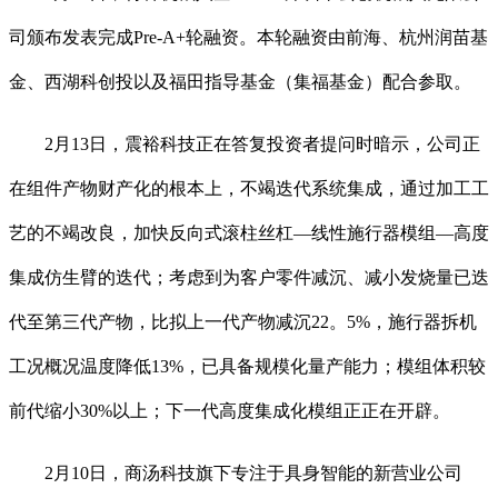
司颁布发表完成Pre-A+轮融资。本轮融资由前海、杭州润苗基
金、西湖科创投以及福田指导基金（集福基金）配合参取。
2月13日，震裕科技正在答复投资者提问时暗示，公司正
在组件产物财产化的根本上，不竭迭代系统集成，通过加工工
艺的不竭改良，加快反向式滚柱丝杠—线性施行器模组—高度
集成仿生臂的迭代；考虑到为客户零件减沉、减小发烧量已迭
代至第三代产物，比拟上一代产物减沉22。5%，施行器拆机
工况概况温度降低13%，已具备规模化量产能力；模组体积较
前代缩小30%以上；下一代高度集成化模组正正在开辟。
2月10日，商汤科技旗下专注于具身智能的新营业公司