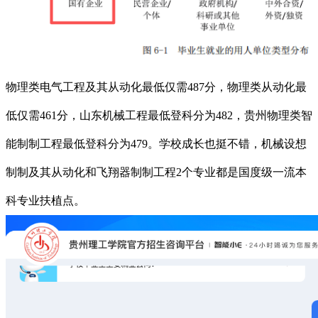
物理类电气工程及其从动化最低仅需487分，物理类从动化最
低仅需461分，山东机械工程最低登科分为482，贵州物理类智
能制制工程最低登科分为479。学校成长也挺不错，机械设想
制制及其从动化和飞翔器制制工程2个专业都是国度级一流本
科专业扶植点。