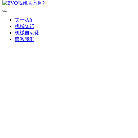
关于我们
机械知识
机械自动化
联系我们