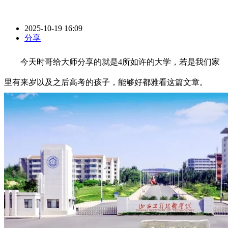
2025-10-19 16:09
分享
今天时哥给大师分享的就是4所如许的大学，若是我们家
里有来岁以及之后高考的孩子，能够好都雅看这篇文章。