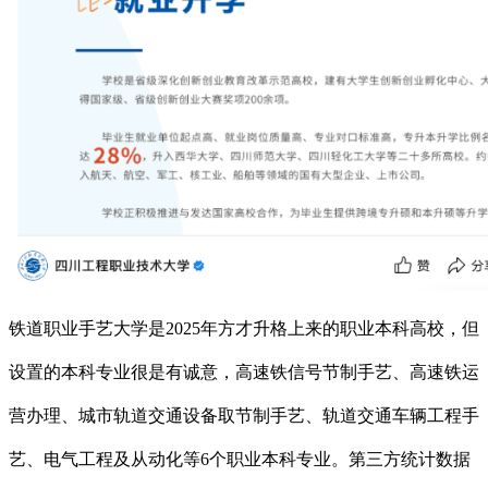
铁道职业手艺大学是2025年方才升格上来的职业本科高校，但
设置的本科专业很是有诚意，高速铁信号节制手艺、高速铁运
营办理、城市轨道交通设备取节制手艺、轨道交通车辆工程手
艺、电气工程及从动化等6个职业本科专业。第三方统计数据