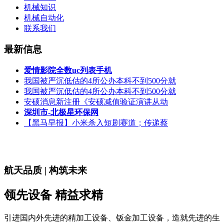
机械知识
机械自动化
联系我们
最新信息
爱情影院全数uc列表手机
我国被严沉低估的4所公办本科不到500分就
我国被严沉低估的4所公办本科不到500分就
安硕消息新注册《安硕减值验证演讲从动
深圳市-北极星环保网
【黑马早报】小米杀入短剧赛道；传递蔡
航天品质 | 构筑未来
领先设备 精益求精
引进国内外先进的精加工设备、钣金加工设备，造就先进的生