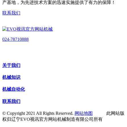
产基地，为先进技术方案的迅速实施提供了有力的保障！
联系我们
024-78710888
关于我们
机械知识
机械自动化
联系我们
© Copyright 2021 All Rights Reserved.
网站地图
此网站版
权归辽宁EVO视讯官方网站机械制造有限公司所有