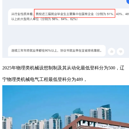
2025年物理类机械设想制制及其从动化最低登科分为500，辽
宁物理类机械电气工程最低登科分为489，