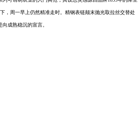
摘下，周一早上仍然精准走时。精钢表链颠末抛光取拉丝交替处
是向成熟稳沉的宣言。