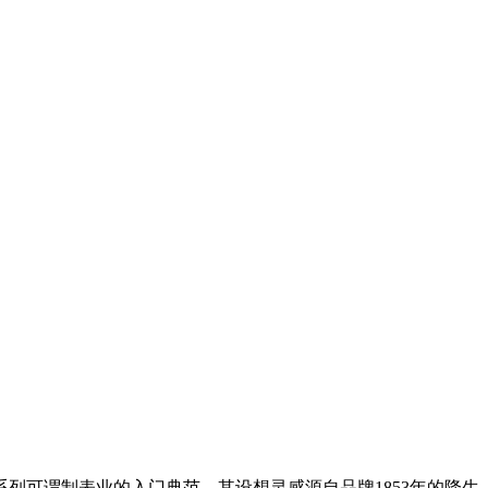
系列可谓制表业的入门典范，其设想灵感源自品牌1853年的降生