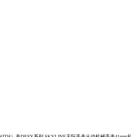
NITH）表DEFY系列 SKYLINE天际手表从动机械手表41mm礼