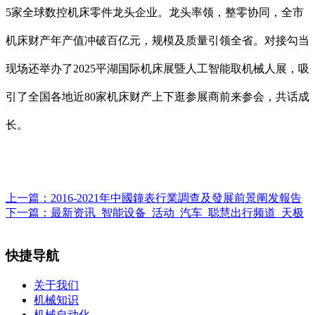
5家全球数控机床零件龙头企业。龙头率领，整零协同，全市
机床财产年产值冲破百亿元，规模及质量引领全省。对接勾当
现场还举办了2025平湖国际机床展暨人工智能取机械人展，吸
引了全国各地近80家机床财产上下逛参展商前来参会，共话成
长。
上一篇：
2016-2021年中國鐘表行業調查及發展前景阐发報告
下一篇：
最新资讯_智能设备_活动_汽车_聪慧出行频道_天极
快捷导航
关于我们
机械知识
机械自动化