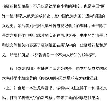
拍摄的摄影做品；不只仅是钱学森小我的列传，也是中国“两
弹一星”和载人航天的成长史，是中国做为大国并迈向强国的
兴起史。尔后者则根据六集列传电视记载片的编排，全书除了
是对六集列传电视记载片的实正在再现之外，书中的导演手记
和跋文等相关内容还了摄制组正在采访中的一些幕后花絮和所
见、所感和所思，将“告诉你一个不为人所知的钱学森”。
取《恐龙脚印》有殊途同归之处的是，由本年新成立的啄
木鸟科学小组编著的《PNSO叩问天然星球者之驰龙圣经
（上）》也是一本恐龙科普书。该科学小组立异了一种混搭文
风，打制了科普文字的新气概，带来了新的阅读感触感染。