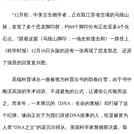
“12月初，中美古生物学者，正在取江苏省交壤的马陵山
脉，发觉了多个恐龙脚印群，约60个脚印分布正在至多4个化
石点。”跟着这篇《马陵山脚印：一场史前逃击和》一路登上
《科学时报》12月16日头版的还有一张再现了恐龙形态、还原
了场景的回复复兴图。
高端科普译丛一曲被视为科普出书的阳春白雪，由于书中
晦涩高深的学术词语、不成避免的公式，让通俗公共敬而远
之。而本年，一本厚沉的《DNA：生命的奥秘》却打破了这
个纪律。缘由正在于为我们讲述DNA故事的人，恰是被誉为
人类“DNA之父”的诺贝尔得从、美国科学家詹姆斯沃森。取