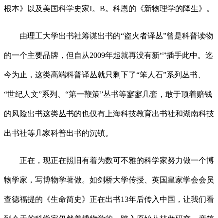
根本》以及美国科学史家I。B。科恩的《新物理学的降生》。
由理工大学出书社筹谋出书的“盗火者译丛”曾是科普读物
的一个主要品牌，但自从2009年起就再没有新“”插手此中。迄
今为止，这类高端科普译丛就只剩下了“笨人石”系列丛书、
“世纪人文”系列、“第一鞭策”丛书等寥寥几套，敢于顶着赔钱
的风险出书这类丛书的也仅有上海科技教育出书社和湖南科技
出书社等几家科普出书的沉镇。
正在，现正在照旧有着为数可不雅的科学家努力做一个博
物学家，写博物学著做。如剑桥大学传授、英国皇家学会会员
查德福提的《生命简史》正在出书13年后传入中国，让我们看