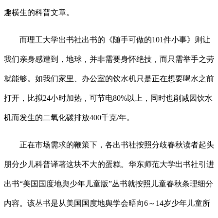
趣横生的科普文章。
而理工大学出书社出书的《随手可做的101件小事》则让
我们亲身感遭到，地球，并非需要身怀绝技，而只需举手之劳
就能够。如我们家里、办公室的饮水机只是正在想要喝水之前
打开，比拟24小时加热，可节电80%以上，同时也削减因饮水
机而发生的二氧化碳排放400千克/年。
正在市场需求的鞭策下，各出书社按照分歧春秋读者起头
朋分少儿科普译著这块不大的蛋糕。华东师范大学出书社引进
出书“美国国度地舆少年儿童版”丛书就按照儿童春秋条理细分
内容。该丛书是从美国国度地舆学会晤向6～14岁少年儿童所