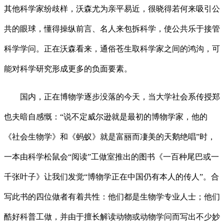
其他科学家纷歧样，沃森尤为亲平易近，很晓得若何来吸引公
共的眼球，懂得操纵前言、名人来包拆科学，使公共乐于接管
科学学问。正在沃森看来，通俗苍生取科学家之间的鸿沟，可
能对科学研究形成更多的负面要素。
国内，正在博物学逐步没落的今天，当大学社会系传授郑
也夫暗自感慨：“说不定威尔逊就是最初的博物学家，他的
《社会生物学》和《蚂蚁》就是富丽而凄美的天鹅绝唱”时，
一本由科学松鼠会“阅读”工做室推出的图书《一百种尾巴或一
千张叶子》让我们发觉“博物学正在中国仍有本人的传人”。合
写此书的四位做者有着共性：他们都是生物学专业人士；他们
酷好科普工做，并由于擅长解读动物或动物学问而写出不少妙