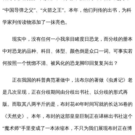
“中国导弹之父”、“火箭之王”。本年，他们列传的出书，为科
学家列传读物添加了一抹亮色。
现实中，没有任何一小我亲目睹度日恐龙，而分歧的册本
中对恐龙的品种、科目、体型、颜色倒是众口一词。可事实若
何按照一个恍惚不清、被风化的恐龙脚印回复复兴出？
正在我国的科普典范著做中，法布尔的著做《虫豸记》老
是几次呈现，正在分歧期间由分歧出书社、以分歧的形式再
版。而取其八两半斤的是，布封花40年时间写就的长达36卷的
《天然史》。本年，布封的这部皇皇巨制正在译林出书社这个
“魔术师”手里变成了一本浓缩本，不只为我们展现布封正在博