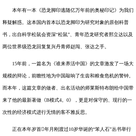
本年有一本《恐龙脚印逃随亿万年前的奥秘印记》为我们
释疑解惑。这本国内首本以恐龙脚印为研究对象的原创科普
书，出自科学松鼠会资深“松鼠”、青年恐龙研究者邢立达以及
两位世界级恐龙回复复兴丹青师赵闯、张达之手。
15年前，一篇名为《谁来养活中国》的文章激发了一场大
规模的辩论，前瞻性地为中国敲响了生齿和粮食危机的警钟。
而本年，这篇文章的做者、出名活动的师莱斯特布朗给中国带
来了他的最新著做《B模式4。0》，更是对保守的、现行的一
次性的经济模式进行无情的客不雅反思。
正在本年岁首年月刚渡过10岁华诞的“笨人石”丛书举行