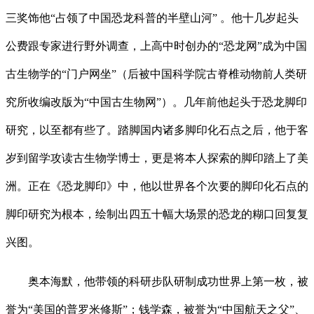
三奖饰他“占领了中国恐龙科普的半壁山河” 。他十几岁起头
公费跟专家进行野外调查，上高中时创办的“恐龙网”成为中国
古生物学的“门户网坐”（后被中国科学院古脊椎动物前人类研
究所收编改版为“中国古生物网”）。几年前他起头于恐龙脚印
研究，以至都有些了。踏脚国内诸多脚印化石点之后，他于客
岁到留学攻读古生物学博士，更是将本人探索的脚印踏上了美
洲。正在《恐龙脚印》中，他以世界各个次要的脚印化石点的
脚印研究为根本，绘制出四五十幅大场景的恐龙的糊口回复复
兴图。
奥本海默，他带领的科研步队研制成功世界上第一枚，被
誉为“美国的普罗米修斯”；钱学森，被誉为“中国航天之父”、