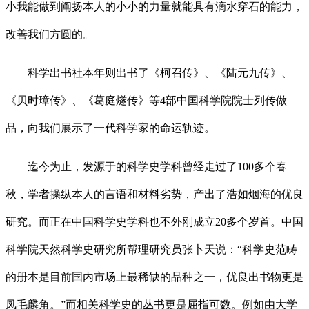
小我能做到阐扬本人的小小的力量就能具有滴水穿石的能力，
改善我们方圆的。
科学出书社本年则出书了《柯召传》、《陆元九传》、
《贝时璋传》、《葛庭燧传》等4部中国科学院院士列传做
品，向我们展示了一代科学家的命运轨迹。
迄今为止，发源于的科学史学科曾经走过了100多个春
秋，学者操纵本人的言语和材料劣势，产出了浩如烟海的优良
研究。而正在中国科学史学科也不外刚成立20多个岁首。中国
科学院天然科学史研究所帮理研究员张卜天说：“科学史范畴
的册本是目前国内市场上最稀缺的品种之一，优良出书物更是
凤毛麟角。”而相关科学史的丛书更是屈指可数。例如由大学