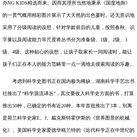
办NG KIDS精选而来。因而其理所当然地秉承《国度地舆》
的一贯气概用精彩图片展示了大天然的出色霎时。还无意识地
采用了分级阅读的设想，针对学龄前后的儿童，按照春秋、识
字量以及阅读能力等尺度将丛书分为准备级、1级、2级、3
级、4级。这种贴心的设想，让孩子取家长一同阅读时，能让
孩子们正在本人的能力范畴里一点一滴地去摸索阅读的乐趣。
考虑到科学史图书正在国内极为稀缺，湖南科学手艺出书
社推出了“科学源流译丛”，其次要收入科学史方面的书，打算
推出50种，已确定的书有近20种。本年首批推出了3本，别离
是荷兰科学史家E。J。戴克斯特霍伊斯的《世界图景的机械
化》、美国科学史家爱德华格兰特的《近代科学正在中世纪的