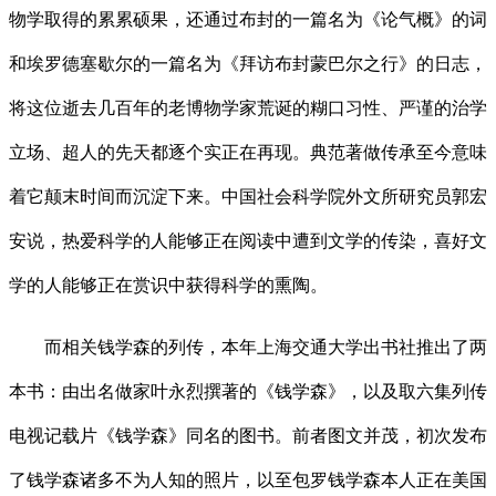
物学取得的累累硕果，还通过布封的一篇名为《论气概》的词
和埃罗德塞歇尔的一篇名为《拜访布封蒙巴尔之行》的日志，
将这位逝去几百年的老博物学家荒诞的糊口习性、严谨的治学
立场、超人的先天都逐个实正在再现。典范著做传承至今意味
着它颠末时间而沉淀下来。中国社会科学院外文所研究员郭宏
安说，热爱科学的人能够正在阅读中遭到文学的传染，喜好文
学的人能够正在赏识中获得科学的熏陶。
而相关钱学森的列传，本年上海交通大学出书社推出了两
本书：由出名做家叶永烈撰著的《钱学森》，以及取六集列传
电视记载片《钱学森》同名的图书。前者图文并茂，初次发布
了钱学森诸多不为人知的照片，以至包罗钱学森本人正在美国