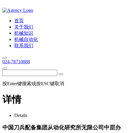
首页
关于我们
机械知识
机械自动化
联系我们
024-78710888
按Enter键搜索或按ESC键取消
详情
Details
中国刀兵配备集团从动化研究所无限公司中层办