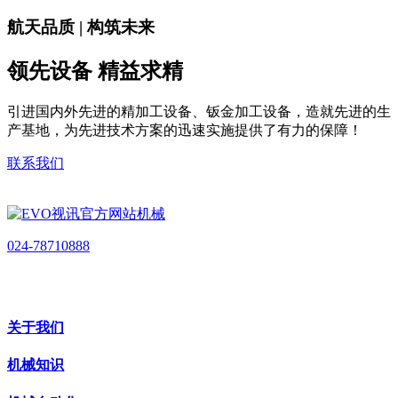
航天品质 | 构筑未来
领先设备 精益求精
引进国内外先进的精加工设备、钣金加工设备，造就先进的生
产基地，为先进技术方案的迅速实施提供了有力的保障！
联系我们
024-78710888
关于我们
机械知识