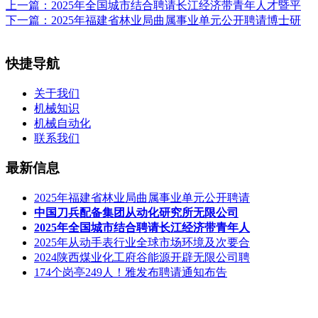
上一篇：
2025年全国城市结合聘请长江经济带青年人才暨平
下一篇：
2025年福建省林业局曲属事业单元公开聘请博士研
快捷导航
关于我们
机械知识
机械自动化
联系我们
最新信息
2025年福建省林业局曲属事业单元公开聘请
中国刀兵配备集团从动化研究所无限公司
2025年全国城市结合聘请长江经济带青年人
2025年从动手表行业全球市场环境及次要合
2024陕西煤业化工府谷能源开辟无限公司聘
174个岗亭249人！雅发布聘请通知布告