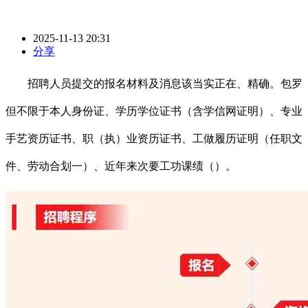
2025-11-13 20:31
分享
招聘人员提交的报名材料及消息该当实正在、精确。包罗
但不限于本人身份证、学历学位证书（含学信网证明）、专业
手艺资历证书、职（执）业资历证书、工做履历证明（任职文
件、劳动合划一）、近年来次要工功课绩（）。