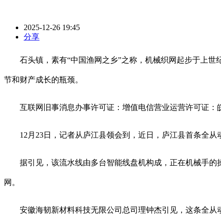
2025-12-26 19:45
分享
石头镇，素有“中国渔网之乡”之称，机械织网起步于上世纪9
节和财产成长的瓶颈。
互联网旧事消息办事许可证：增值电信营业运营许可证：皖B2-2
12月23日，记者从庐江县领会到，近日，庐江县首条全从动
据引见，该流水线由多台智能线盘机构成，正在机械手的操
网。
安徽海韧新材料科技无限公司总司理钟杰引见，这条全从动