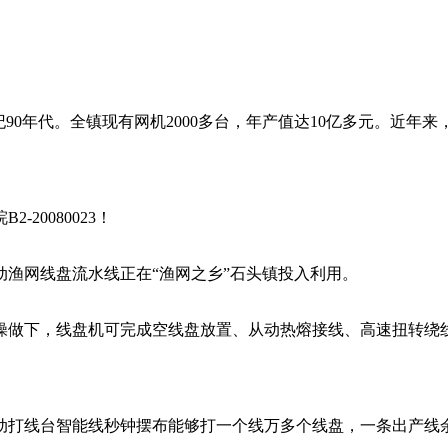
0年代。全镇现有网机2000多台，年产值达10亿多元。近年
0080023！
渔网线盘流水线正在“渔网之乡”石头镇投入利用。
做下，线盘机可完成空线盘放置、从动热熔接线、高速扭转绕线
打线台智能线秒钟摆布能够打一个线万多个线盘，一条出产线