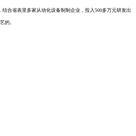
结合省表里多家从动化设备制制企业，投入500多万元研发出
手艺的。