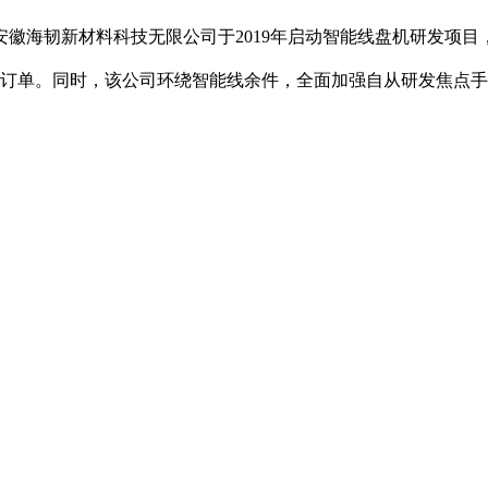
韧新材料科技无限公司于2019年启动智能线盘机研发项目，
个订单。同时，该公司环绕智能线余件，全面加强自从研发焦点