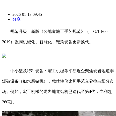
2026-01-13 09:45
分享
规范升级：新版《公地道施工手艺规范》（JTG/T F60-
2019）强调机械化、智能化，鞭策设备更新换代。
中小型及特种设备：宏工机械等平易近企聚焦硬岩地道非
爆破设备（如水磨钻机），凭仗性价比和手艺立异抢占细分市
场。例如，宏工机械的硬岩地道钻机已迭代至第4代，专利超
260项。