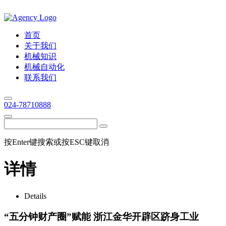
首页
关于我们
机械知识
机械自动化
联系我们
024-78710888
按Enter键搜索或按ESC键取消
详情
Details
“五分钟财产圈”赋能 浙江金华开辟区跻身工业