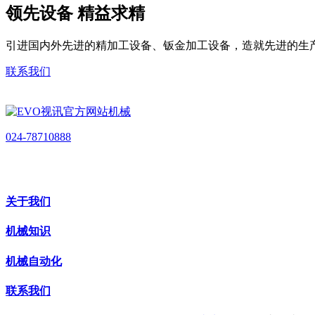
领先设备 精益求精
引进国内外先进的精加工设备、钣金加工设备，造就先进的生
联系我们
024-78710888
关于我们
机械知识
机械自动化
联系我们