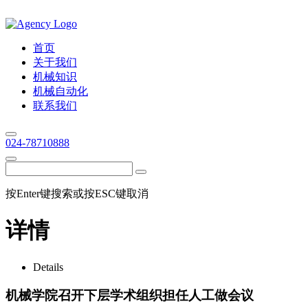
首页
关于我们
机械知识
机械自动化
联系我们
024-78710888
按Enter键搜索或按ESC键取消
详情
Details
机械学院召开下层学术组织担任人工做会议