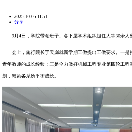
2025-10-05 11:51
分享
9月4日，学院带领班子、各下层学术组织担任人等30余人
会上，施行院长于天彪就新学期工做提出工做要求。一是持续
青年教师的成长经验；三是全力做好机械工程专业第四轮工程教
划，鞭策各系所平衡成长。