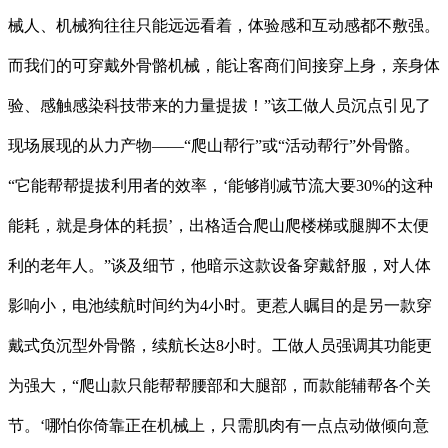
械人、机械狗往往只能远远看着，体验感和互动感都不敷强。
而我们的可穿戴外骨骼机械，能让客商们间接穿上身，亲身体
验、感触感染科技带来的力量提拔！”该工做人员沉点引见了
现场展现的从力产物——“爬山帮行”或“活动帮行”外骨骼。
“它能帮帮提拔利用者的效率，‘能够削减节流大要30%的这种
能耗，就是身体的耗损’，出格适合爬山爬楼梯或腿脚不太便
利的老年人。”谈及细节，他暗示这款设备穿戴舒服，对人体
影响小，电池续航时间约为4小时。更惹人瞩目的是另一款穿
戴式负沉型外骨骼，续航长达8小时。工做人员强调其功能更
为强大，“爬山款只能帮帮腰部和大腿部，而款能辅帮各个关
节。‘哪怕你倚靠正在机械上，只需肌肉有一点点动做倾向意