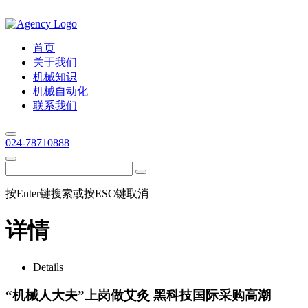
首页
关于我们
机械知识
机械自动化
联系我们
024-78710888
按Enter键搜索或按ESC键取消
详情
Details
“机械人大夫”上岗做艾灸 黑科技国际采购高潮