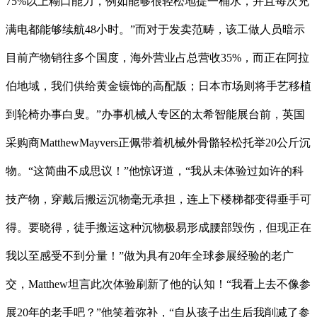
75%以上糊口能力，例如能够很轻松地提一桶水，并且每次充
满电都能够续航48小时。”而对于发卖范畴，该工做人员暗示
目前产物销往多个国度，海外营业占总营收35%，而正在阿拉
伯地域，我们供给黄金镶饰的高配版；日本市场则将手艺移植
到轮椅办事白叟。”办事机械人专区的太希智能展台前，英国
采购商MatthewMayvers正佩带着机械外骨骼轻松托举20公斤沉
物。“这简曲不成思议！”他惊讶道，“我从未体验过如许的科
技产物，穿戴后搬运沉物毫无承担，连上下楼梯都变得垂手可
得。要晓得，徒手搬运这种沉物极易形成腰部毁伤，但现正在
我以至感受不到分量！”做为具有20年全球参展经验的老广
交，Matthew坦言此次体验刷新了他的认知！“我看上去不像参
展20年的老手吧？”他笑着弥补，“自从孩子出生后我削减了参