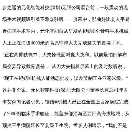
步之遥的元化智能科技(深圳)无限公司展台前，一段震动的现
场手术视频吸引着不雅众驻脚——屏幕中，那曲好比县人平易
近病院手术室内，元化智能自从研发的锟铻®全骨科手术机械
人正正在海拔4000米的高原辅帮大夫完成膝关节置换手术。
“正在高原缺氧中，大夫操做面对庞大挑和。以前最怕剖解布
局变异导致截骨误差，”从刀大夫指着屏幕上的及时数听说，
“现正在锟铻®机械人能动态批改，误差节制正在亚毫米级。”
这并非个案。元化智能科技(深圳)无限公司董事长兼总司理孟
李艾俐向记者引见，锟铻®机械人已正在全国上百家病院完成
了5000例临床手术验证，笼盖东部沿海至西部高海拔地域，从
顶尖三甲病院延长至县级卫生院。孟李艾俐暗示，“我们不是