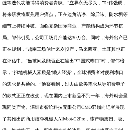
缠等迭代功能博得消费者青睐。“立异永无尽头，”邹伟强调，
将来研发将聚焦用户痛点，正在边角洁净、除异味、防水垢等
细节上持续冲破。面临复杂国际商业，产能结构成为环节棋
局。邹伟引见，公司工场月产能达30万台。同时，海外出产已
正在规划，“越南工场估计来岁投产，马来西亚、土耳其也正
在评估中。”当被问及能否正在输出“中国式糊口”时，邹伟暗
示，“扫地机械人素质是‘懒人经济’，全球消费者对便利糊口
的逃求是共通的。”他察看到，过去由欧美需求从导消费电子
的款式正正在改变，现在国内上市新品不到一年，海外就会呈
现同类产物。深圳市智绘科技无限公司CMO郭巍向记者展现
了其推出的商用洁净机械人Allybot-C2Pro，该产物集扫、吸、