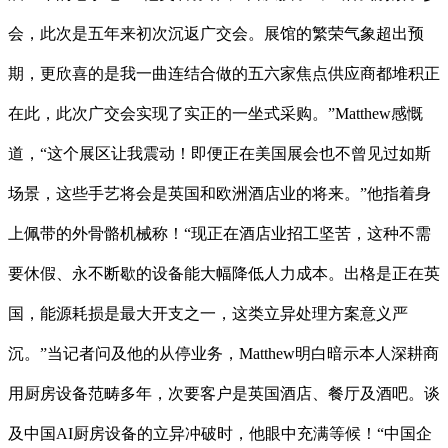
会，此次是五年来初次沉返广交会。展馆的繁荣气象超出预
期，更欣喜的是我一曲连结合做的五六家焦点供应商都堆积正
在此，此次广交会实现了实正的一坐式采购。”Matthew感慨
道，“这个展区让我震动！即便正在美国展会也不曾见过如斯
场景，这些手艺将会是英国和欧洲酒店业的将来。”他指着身
上佩带的外骨骼机械称！“现正在酒店业招工坚苦，这种不需
要休假、永不断歇的设备能大幅降低人力成本。出格是正在英
国，能源耗损是最大开支之一，这类立异处理方案意义严
沉。”当记者问及他的从停业务，Matthew明白暗示本人深耕商
用厨房设备范畴多年，次要客户是英国酒店、餐厅及酒吧。谈
及中国AI厨房设备的立异冲破时，他眼中充满等候！“中国企