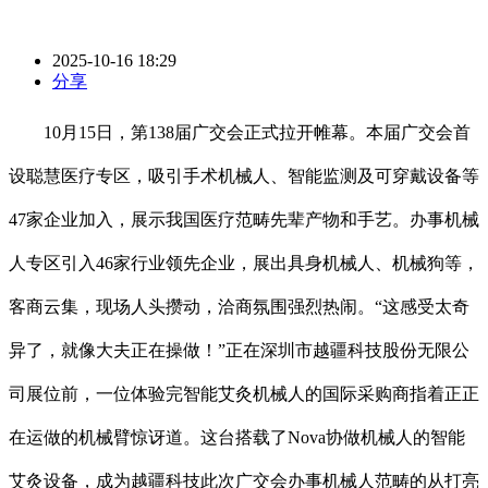
2025-10-16 18:29
分享
10月15日，第138届广交会正式拉开帷幕。本届广交会首
设聪慧医疗专区，吸引手术机械人、智能监测及可穿戴设备等
47家企业加入，展示我国医疗范畴先辈产物和手艺。办事机械
人专区引入46家行业领先企业，展出具身机械人、机械狗等，
客商云集，现场人头攒动，洽商氛围强烈热闹。“这感受太奇
异了，就像大夫正在操做！”正在深圳市越疆科技股份无限公
司展位前，一位体验完智能艾灸机械人的国际采购商指着正正
在运做的机械臂惊讶道。这台搭载了Nova协做机械人的智能
艾灸设备，成为越疆科技此次广交会办事机械人范畴的从打亮