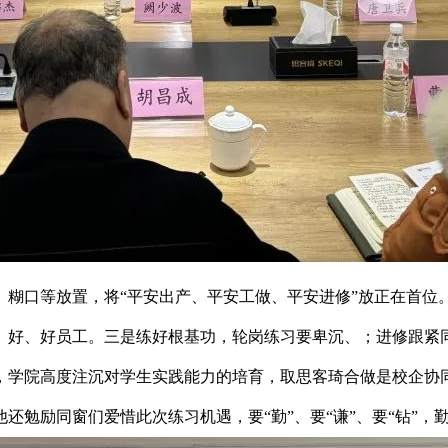
、糊口等放置，将“平安出产、平安工做、平安进修”放正在首位
、好、好员工。三是练好根基功，轮岗练习要卑沉、；进修跟紧
，学院高度注沉对学生实践能力的培育，取思客琦合做是校企协同
还勉励同窗们爱惜此次练习机遇，要“勤”、要“谦”、要“钻”