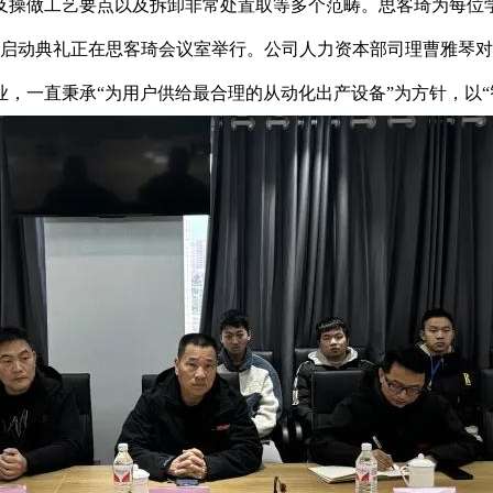
及操做工艺要点以及拆卸非常处置取等多个范畴。思客琦为每位学
修启动典礼正在思客琦会议室举行。公司人力资本部司理曹雅琴
，一直秉承“为用户供给最合理的从动化出产设备”为方针，以“