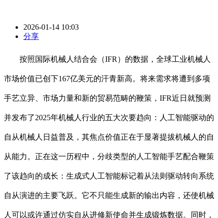
2026-01-14 10:03
分享
按照国际机械人结合会（IFR）的数据，全球工业机械人
市场价值已创下167亿美元的汗青新高。将来需求将遭到多项
手艺立异、市场力量和新的贸易范畴的鞭策，IFR近日就预测
并发布了2025年机械人行业的五大次要趋向：人工智能驱动的
自从机械人日益普及，其焦点价值正在于显著提拔机械人的自
从能力。正在这一历程中，分歧类型的人工智能手艺配合鞭策
了该趋向的成长：生成式人工智能标记着从法则驱动转向系统
自从演进的主要飞跃。它不只能生成新的输出内容，还使机械
人可以或许通过仿实自从进修新使命并生成锻炼数据。同时，