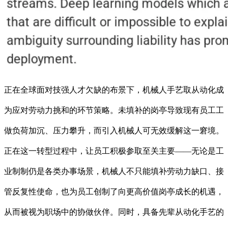
正在全球面对技强人才欠缺的布景下，机械人手艺取从动化成
为应对劳动力挑和的环节策略。未填补的岗亭导致现有员工工
做负荷加沉、压力攀升，而引入机械人可无效缓解这一窘境。
正在这一转型过程中，让员工积极参取至关主要——无论是工
业制制仍是各类办事场景，机械人不只能填补劳动力缺口、接
管反复性使命，也为员工创制了向更高价值岗亭成长的机遇，
从而被视为职场中的协做伙伴。同时，具备先辈从动化手艺的