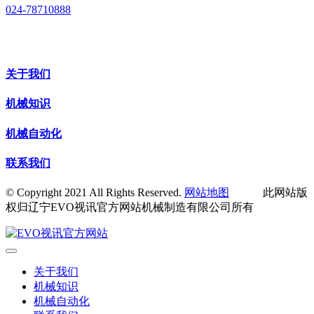
024-78710888
关于我们
机械知识
机械自动化
联系我们
© Copyright 2021 All Rights Reserved.
网站地图
此网站版
权归辽宁EVO视讯官方网站机械制造有限公司所有
关于我们
机械知识
机械自动化